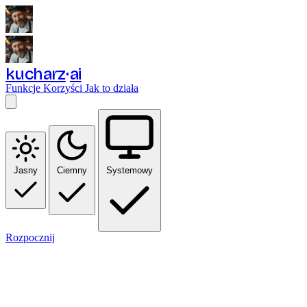
kucharz
ai
Funkcje
Korzyści
Jak to działa
Jasny
Ciemny
Systemowy
Rozpocznij