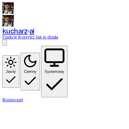
kucharz
ai
Funkcje
Korzyści
Jak to działa
Jasny
Ciemny
Systemowy
Rozpocznij