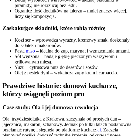
piramidy, nie rozrzucaj bez ładu.
Ogranicz ilość dodatków na talerzu – mniej znaczy więcej,
liczy się kompozycja.
Zaskakujące składniki, które robią różnicę
Kozi ser – wprowadza wyraźny, kremowy smak, doskonały
do sałatek i makaronów.
Pasta
miso
– idealna do zup, marynat i wzmacniania umami.
Sól wędzona – nadaje głębię pieczonym warzywom i
grillowanym mięsą.
Yuzu – cytrusowa nuta do deserów i sosów.
Olej z pestek dyni – wykańcza zupy krem i carpaccio.
Prawdziwe historie: domowi kucharze,
którzy osiągnęli poziom pro
Case study: Ola i jej domowa rewolucja
Ola, trzydziestolatka z Krakowa, zaczynała od prostych dań –
jajecznica, makaron, schabowy. Jednak po kilku latach postanowiła
przełamać rutynę i sięgnęła po platformę kucharz.
ai
. Zaczęła
planować posiłki, ćwiczyć technikę krojenia, odkrywać nowe