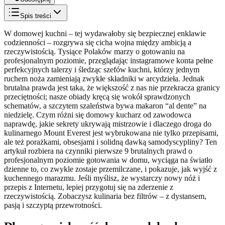
Spis treści
W domowej kuchni – tej wydawałoby się bezpiecznej enklawie
codzienności – rozgrywa się cicha wojna między ambicją a
rzeczywistością. Tysiące Polaków marzy o gotowaniu na
profesjonalnym poziomie, przeglądając instagramowe konta pełne
perfekcyjnych talerzy i śledząc szefów kuchni, którzy jednym
ruchem noża zamieniają zwykłe składniki w arcydzieła. Jednak
brutalna prawda jest taka, że większość z nas nie przekracza granicy
przeciętności; nasze obiady kręcą się wokół sprawdzonych
schematów, a szczytem szaleństwa bywa makaron “al dente” na
niedzielę. Czym różni się domowy kucharz od zawodowca
naprawdę, jakie sekrety ukrywają mistrzowie i dlaczego droga do
kulinarnego Mount Everest jest wybrukowana nie tylko przepisami,
ale też porażkami, obsesjami i solidną dawką samodyscypliny? Ten
artykuł rozbiera na czynniki pierwsze 9 brutalnych prawd o
profesjonalnym poziomie gotowania w domu, wyciąga na światło
dzienne to, co zwykle zostaje przemilczane, i pokazuje, jak wyjść z
kuchennego marazmu. Jeśli myślisz, że wystarczy nowy nóż i
przepis z Internetu, lepiej przygotuj się na zderzenie z
rzeczywistością. Zobaczysz kulinaria bez filtrów – z dystansem,
pasją i szczyptą przewrotności.