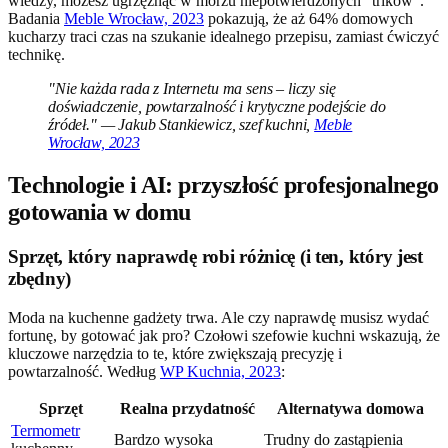
wiedzy, możesz ugrzęznąć w morzu niepotwierdzonych “trików”.
Badania
Meble Wrocław, 2023
pokazują, że aż 64% domowych
kucharzy traci czas na szukanie idealnego przepisu, zamiast ćwiczyć
technikę.
"Nie każda rada z Internetu ma sens – liczy się
doświadczenie, powtarzalność i krytyczne podejście do
źródeł." — Jakub Stankiewicz, szef kuchni,
Meble
Wrocław, 2023
Technologie i AI: przyszłość profesjonalnego
gotowania w domu
Sprzęt, który naprawdę robi różnicę (i ten, który jest
zbędny)
Moda na kuchenne gadżety trwa. Ale czy naprawdę musisz wydać
fortunę, by gotować jak pro? Czołowi szefowie kuchni wskazują, że
kluczowe narzędzia to te, które zwiększają precyzję i
powtarzalność. Według
WP Kuchnia, 2023
:
Sprzęt
Realna przydatność
Alternatywa domowa
Termometr
Bardzo wysoka
Trudny do zastąpienia