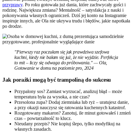
przyprawy
. Po roku gotowała już dania, które zachwycały gości i
rodzinę. Największa zmiana? Mentalność – satysfakcja z nauki i
pokonywania własnych ograniczeń. Dziś jej konto na Instagramie
inspiruje innych, ale Ola nie ukrywa trudu i błędów, jakie napotkała
po drodze.
"Pierwszy raz poczułam się jak prawdziwa szefowa
kuchni, kiedy nie bałam się już, że nie wyjdzie. Perfekcja
to mit – liczy się odwaga do próbowania." — Ola,
Gotowanie w domu na poziomie pro, 2024
Jak porażki mogą być trampoliną do sukcesu
Przypalony sos? Zamiast wyrzucać, analizuj błąd – może
temperatura była za wysoka, a nie czas?
Przesolona zupa? Dodaj ziemniaka lub ryż – uratujesz danie,
a przy okazji nauczysz się ratowania kuchennych katastrof.
Rozgotowany makaron? Zanotuj, ile minut gotowałeś i zmień
czas – powtarzalność to klucz.
Nieudany przepis? Nie kopiuj ślepo, tylko modyfikuj na
własnych zasadach.