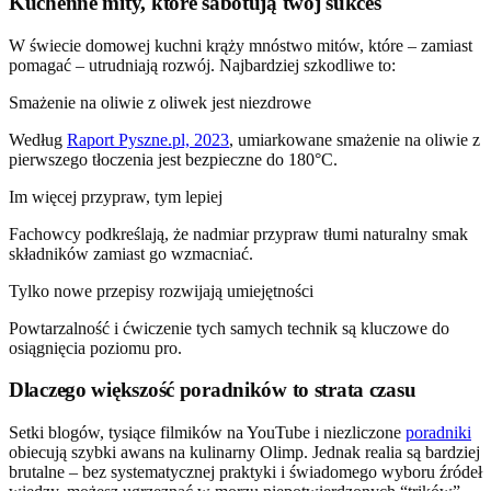
Kuchenne mity, które sabotują twój sukces
W świecie domowej kuchni krąży mnóstwo mitów, które – zamiast
pomagać – utrudniają rozwój. Najbardziej szkodliwe to:
Smażenie na oliwie z oliwek jest niezdrowe
Według
Raport Pyszne.pl, 2023
, umiarkowane smażenie na oliwie z
pierwszego tłoczenia jest bezpieczne do 180°C.
Im więcej przypraw, tym lepiej
Fachowcy podkreślają, że nadmiar przypraw tłumi naturalny smak
składników zamiast go wzmacniać.
Tylko nowe przepisy rozwijają umiejętności
Powtarzalność i ćwiczenie tych samych technik są kluczowe do
osiągnięcia poziomu pro.
Dlaczego większość poradników to strata czasu
Setki blogów, tysiące filmików na YouTube i niezliczone
poradniki
obiecują szybki awans na kulinarny Olimp. Jednak realia są bardziej
brutalne – bez systematycznej praktyki i świadomego wyboru źródeł