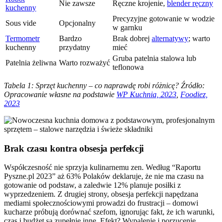
Nie zawsze
Ręczne krojenie,
blender ręczny
kuchenny
Precyzyjne gotowanie w wodzie
Sous vide
Opcjonalny
w garnku
Termometr
Bardzo
Brak dobrej
alternatywy
; warto
kuchenny
przydatny
mieć
Gruba patelnia stalowa lub
Patelnia żeliwna
Warto rozważyć
teflonowa
Tabela 1: Sprzęt kuchenny – co naprawdę robi różnicę? Źródło:
Opracowanie własne na podstawie
WP Kuchnia, 2023
,
Foodiez,
2023
Brak czasu kontra obsesja perfekcji
Współczesność nie sprzyja kulinarnemu zen. Według “Raportu
Pyszne.pl 2023” aż 63% Polaków deklaruje, że nie ma czasu na
gotowanie od podstaw, a zaledwie 12% planuje posiłki z
wyprzedzeniem. Z drugiej strony, obsesja perfekcji napędzana
mediami społecznościowymi prowadzi do frustracji – domowi
kucharze próbują dorównać szefom, ignorując fakt, że ich warunki,
czas i budżet są zupełnie inne. Efekt? Wypalenie i porzucenie