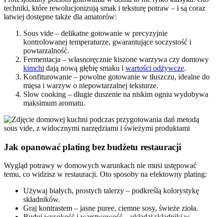
techniki, które rewolucjonizują smak i teksturę potraw – i są coraz
łatwiej dostępne także dla amatorów:
Sous vide – delikatne gotowanie w precyzyjnie
kontrolowanej temperaturze, gwarantujące soczystość i
powtarzalność.
Fermentacja – własnoręcznie kiszone warzywa czy domowy
kimchi
dają nową głębię smaku i
wartości odżywcze
.
Konfiturowanie – powolne gotowanie w tłuszczu, idealne do
mięsa i warzyw o niepowtarzalnej teksturze.
Slow cooking – długie duszenie na niskim ogniu wydobywa
maksimum aromatu.
Jak opanować plating bez budżetu restauracji
Wygląd potrawy w domowych warunkach nie musi ustępować
temu, co widzisz w restauracji. Oto sposoby na efektowny plating:
Używaj białych, prostych talerzy – podkreślą kolorystykę
składników.
Graj kontrastem – jasne puree, ciemne sosy, świeże zioła.
Buduj wysokość i warstwowość – układaj składniki w