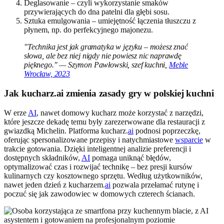
Deglasowanie – czyli wykorzystanie smaków
przywierających do dna patelni dla głębi sosu.
Sztuka emulgowania – umiejętność łączenia tłuszczu z
płynem, np. do perfekcyjnego majonezu.
"Technika jest jak gramatyka w języku – możesz znać
słowa, ale bez niej nigdy nie powiesz nic naprawdę
pięknego." — Szymon Pawłowski, szef kuchni,
Meble
Wrocław, 2023
Jak kucharz.ai zmienia zasady gry w polskiej kuchni
W erze
AI
, nawet domowy kucharz może korzystać z narzędzi,
które jeszcze dekadę temu były zarezerwowane dla restauracji z
gwiazdką Michelin. Platforma kucharz.
ai
podnosi poprzeczkę,
oferując spersonalizowane przepisy i natychmiastowe
wsparcie
w
trakcie gotowania. Dzięki inteligentnej analizie preferencji i
dostępnych składników,
AI
pomaga uniknąć błędów,
optymalizować czas i rozwijać technikę – bez presji kursów
kulinarnych czy kosztownego sprzętu. Według użytkowników,
nawet jeden dzień z kucharzem.
ai
pozwala przełamać rutynę i
poczuć się jak zawodowiec w domowych czterech ścianach.