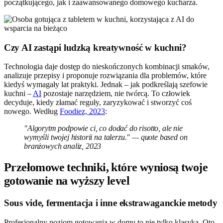
początkującego, jak i zaawansowanego domowego kucharza.
Czy AI zastąpi ludzką kreatywność w kuchni?
Technologia daje dostęp do nieskończonych kombinacji smaków,
analizuje przepisy i proponuje rozwiązania dla problemów, które
kiedyś wymagały lat praktyki. Jednak – jak podkreślają szefowie
kuchni –
AI
pozostaje narzędziem, nie twórcą. To człowiek
decyduje, kiedy złamać reguły, zaryzykować i stworzyć coś
nowego. Według
Foodiez, 2023
:
"Algorytm podpowie ci, co dodać do risotto, ale nie
wymyśli twojej historii na talerzu." — quote based on
branżowych analiz, 2023
Przełomowe techniki, które wyniosą twoje
gotowanie na wyższy level
Sous vide, fermentacja i inne ekstrawaganckie metody
Profesjonalny poziom gotowania w domu to nie tylko klasyka. Oto