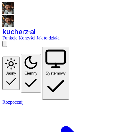
kucharz
ai
Funkcje
Korzyści
Jak to działa
Jasny
Ciemny
Systemowy
Rozpocznij