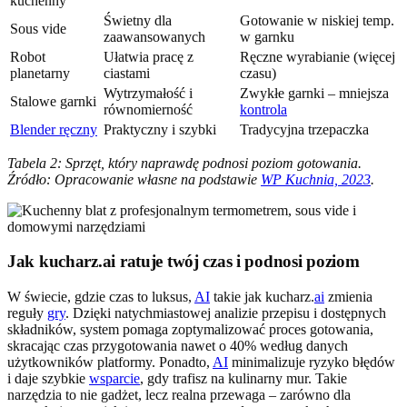
kuchenny
Świetny dla
Gotowanie w niskiej temp.
Sous vide
zaawansowanych
w garnku
Robot
Ułatwia pracę z
Ręczne wyrabianie (więcej
planetarny
ciastami
czasu)
Wytrzymałość i
Zwykłe garnki – mniejsza
Stalowe garnki
równomierność
kontrola
Blender ręczny
Praktyczny i szybki
Tradycyjna trzepaczka
Tabela 2: Sprzęt, który naprawdę podnosi poziom gotowania.
Źródło: Opracowanie własne na podstawie
WP Kuchnia, 2023
.
Jak kucharz.ai ratuje twój czas i podnosi poziom
W świecie, gdzie czas to luksus,
AI
takie jak kucharz.
ai
zmienia
reguły
gry
. Dzięki natychmiastowej analizie przepisu i dostępnych
składników, system pomaga zoptymalizować proces gotowania,
skracając czas przygotowania nawet o 40% według danych
użytkowników platformy. Ponadto,
AI
minimalizuje ryzyko błędów
i daje szybkie
wsparcie
, gdy trafisz na kulinarny mur. Takie
narzędzia to nie gadżet, lecz realna przewaga – zarówno dla