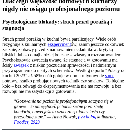
Dlaczego większość domowych kucharzy
nigdy nie osiąga profesjonalnego poziomu
Psychologiczne blokady: strach przed porażką i
stagnacja
Strach przed porażką w kuchni bywa paraliżujący. Wiele osób
rezygnuje z kulinarnych
eksperyment
ów, zanim jeszcze cokolwiek
zacznie, z obawy przed zmarnowaniem składników, krytyką
bliskich lub – co najbardziej bolesne – własnym rozczarowaniem.
Psychologowie zwracają uwagę, że stagnacja w gotowaniu ma
ścisły
związek
z niskim poczuciem sprawczości i nadmiernym
przywiązaniem do utartych schematów. Według raportu “Polacy od
kuchni 2023” aż 58% osób gotuje w domu rutynowo te
same
potrawy, rzadko próbując nowych technik czy smaków. To błędne
koło – bez odwagi do eksperymentowania nie ma rozwoju, a bez
rozwoju nie ma satysfakcji z gotowania.
"Gotowanie na poziomie profesjonalnym zaczyna się w
głowie – to umiejętność pchania siebie poza strefę
komfortu, nawet jeśli to oznacza spalone ciasto czy
przesoloną zupę." — Anna Nowak,
psycholog
kulinarna,
Foodiez, 2023