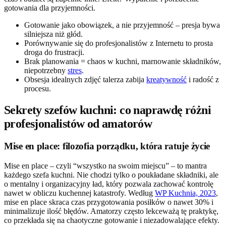
gotowania dla przyjemności.
Gotowanie jako obowiązek, a nie przyjemność – presja bywa
silniejsza niż głód.
Porównywanie się do profesjonalistów z Internetu to prosta
droga do frustracji.
Brak planowania = chaos w kuchni, marnowanie składników,
niepotrzebny
stres
.
Obsesja idealnych zdjęć talerza zabija
kreatywność
i radość z
procesu.
Sekrety szefów kuchni: co naprawdę różni
profesjonalistów od amatorów
Mise en place: filozofia porządku, która ratuje życie
Mise en place – czyli “wszystko na swoim miejscu” – to mantra
każdego szefa kuchni. Nie chodzi tylko o poukładane składniki, ale
o mentalny i organizacyjny ład, który pozwala zachować kontrolę
nawet w obliczu kuchennej katastrofy. Według
WP Kuchnia, 2023
,
mise en place skraca czas przygotowania posiłków o nawet 30% i
minimalizuje ilość błędów. Amatorzy często lekceważą tę praktykę,
co przekłada się na chaotyczne gotowanie i niezadowalające efekty.