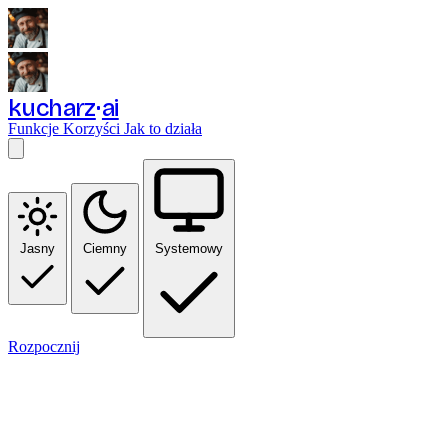
kucharz
ai
Funkcje
Korzyści
Jak to działa
Jasny
Ciemny
Systemowy
Rozpocznij