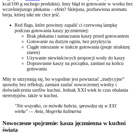
kcal/100 g suchego produktu). Inny błąd to gotowanie w worku bez
wcześniejszego płukania – efekt? Sklejona, pozbawiona aromatu
breja, której nikt nie chce jeść.
Red flags, które powinny zapalić ci czerwoną lampkę
podczas gotowania kaszy jęczmiennej:
Brak płukania i namaczania kaszy przed gotowaniem
Gotowanie na dużym ogniu, bez przykrycia
Ciągłe mieszanie w trakcie gotowania (psuje strukturę
ziaren)
Używanie niewłaściwych proporcji wody do kaszy
Doprawianie kaszy na początku, zamiast na końcu
gotowania
Mity te utrzymują się, bo wygodnie jest powtarzać „tradycyjne”
sposoby bez refleksji, zamiast zaufać nowoczesnej wiedzy i
doświadczeniu szefów kuchni. Jednak XXI wiek to czas obalania
stereotypów, także w kuchni.
"Nie wszystko, co mówiła babcia, sprawdza się w XXI
wieku" — Ania, blogerka kulinarna
Nowoczesne spojrzenie: kasza jęczmienna w kuchni
świata