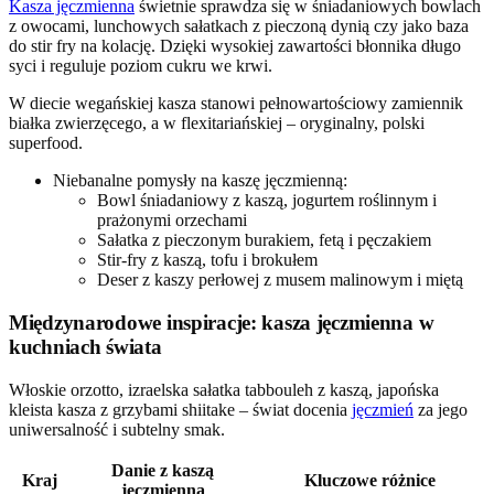
Kasza jęczmienna
świetnie sprawdza się w śniadaniowych bowlach
z owocami, lunchowych sałatkach z pieczoną dynią czy jako baza
do stir fry na kolację. Dzięki wysokiej zawartości błonnika długo
syci i reguluje poziom cukru we krwi.
W diecie wegańskiej kasza stanowi pełnowartościowy zamiennik
białka zwierzęcego, a w flexitariańskiej – oryginalny, polski
superfood.
Niebanalne pomysły na kaszę jęczmienną:
Bowl śniadaniowy z kaszą, jogurtem roślinnym i
prażonymi orzechami
Sałatka z pieczonym burakiem, fetą i pęczakiem
Stir-fry z kaszą, tofu i brokułem
Deser z kaszy perłowej z musem malinowym i miętą
Międzynarodowe inspiracje: kasza jęczmienna w
kuchniach świata
Włoskie orzotto, izraelska sałatka tabbouleh z kaszą, japońska
kleista kasza z grzybami shiitake – świat docenia
jęczmień
za jego
uniwersalność i subtelny smak.
Danie z kaszą
Kraj
Kluczowe różnice
jęczmienną