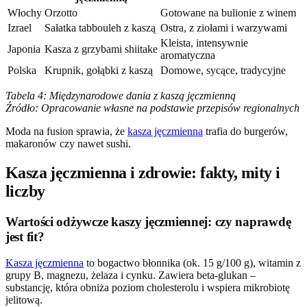
Włochy
Orzotto
Gotowane na bulionie z winem
Izrael
Sałatka tabbouleh z kaszą
Ostra, z ziołami i warzywami
Kleista, intensywnie
Japonia
Kasza z grzybami shiitake
aromatyczna
Polska
Krupnik, gołąbki z kaszą
Domowe, sycące, tradycyjne
Tabela 4: Międzynarodowe dania z kaszą jęczmienną
Źródło: Opracowanie własne na podstawie przepisów regionalnych
Moda na fusion sprawia, że
kasza jęczmienna
trafia do burgerów,
makaronów czy nawet sushi.
Kasza jęczmienna i zdrowie: fakty, mity i
liczby
Wartości odżywcze kaszy jęczmiennej: czy naprawdę
jest fit?
Kasza jęczmienna
to bogactwo błonnika (ok. 15 g/100 g), witamin z
grupy B, magnezu, żelaza i cynku. Zawiera beta-glukan –
substancję, która obniża poziom cholesterolu i wspiera mikrobiotę
jelitową.