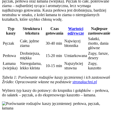
pęczak, perłowa oraz łamana (wiejska). Pęczak to całe, polerowane
ziarna – najbardziej sycąca i aromatyczna, lecz wymaga
najdłuższego gotowania. Kasza perłowa jest drobniejsza, bardziej
neutralna w smaku, z kolei łamana to ziarna o nieregularnych
kształtach, które szybko chłoną wodę.
Typ
Struktura i
Czas
Wartości
Najlepsze
kaszy
tekstura
gotowania
odżywcze
zastosowanie
Sałatki,
Całe, jędrne
Najwięcej
Pęczak
30-40 min
risotto, dania
ziarna
błonnika
główne
Drobniejsza,
Zupy, farsze,
Perłowa
15-20 min
Umiarkowana
miękka
desery
Łamana
Nieregularna,
Najszybciej
Zupy,
10-15 min
(wiejska)
lekko kleista
strawna
kaszotto
Tabela 1: Porównanie rodzajów kaszy jęczmiennej i ich zastosowań
Źródło: Opracowanie własne na podstawie
stronakuchni.pl
Wybierz typ kaszy do potrawy: do krupniku i gołąbków – perłowa,
do sałatek – pęczak, a do ekspresowego kaszotto – łamana.