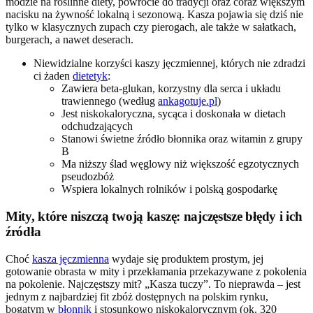
modzie na roślinne diety, powrocie do tradycji oraz coraz większym
nacisku na żywność lokalną i sezonową. Kasza pojawia się dziś nie
tylko w klasycznych zupach czy pierogach, ale także w sałatkach,
burgerach, a nawet deserach.
Niewidzialne korzyści kaszy jęczmiennej, których nie zdradzi
ci żaden
dietetyk
:
Zawiera beta-glukan, korzystny dla serca i układu
trawiennego (według
ankagotuje.pl
)
Jest niskokaloryczna, sycąca i doskonała w dietach
odchudzających
Stanowi świetne źródło błonnika oraz witamin z grupy
B
Ma niższy ślad węglowy niż większość egzotycznych
pseudozbóż
Wspiera lokalnych rolników i polską gospodarkę
Mity, które niszczą twoją kaszę: najczęstsze błędy i ich
źródła
Choć
kasza jęczmienna
wydaje się produktem prostym, jej
gotowanie obrasta w mity i przekłamania przekazywane z pokolenia
na pokolenie. Najczęstszy mit? „Kasza tuczy”. To nieprawda – jest
jednym z najbardziej fit zbóż dostępnych na polskim rynku,
bogatym w
błonnik
i stosunkowo niskokalorycznym (ok. 320