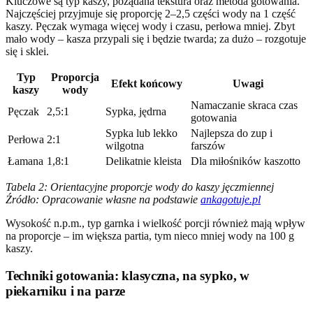
Kluczowe są typ kaszy, pożądana tekstura oraz metoda gotowania.
Najczęściej przyjmuje się proporcję 2–2,5 części wody na 1 część
kaszy. Pęczak wymaga więcej wody i czasu, perłowa mniej. Zbyt
mało wody – kasza przypali się i będzie twarda; za dużo – rozgotuje
się i sklei.
Typ
Proporcja
Efekt końcowy
Uwagi
kaszy
wody
Namaczanie skraca czas
Pęczak
2,5:1
Sypka, jędrna
gotowania
Sypka lub lekko
Najlepsza do zup i
Perłowa
2:1
wilgotna
farszów
Łamana
1,8:1
Delikatnie kleista
Dla miłośników kaszotto
Tabela 2: Orientacyjne proporcje wody do kaszy jęczmiennej
Źródło: Opracowanie własne na podstawie
ankagotuje.pl
Wysokość n.p.m., typ garnka i wielkość porcji również mają wpływ
na proporcje – im większa partia, tym nieco mniej wody na 100 g
kaszy.
Techniki gotowania: klasyczna, na sypko, w
piekarniku i na parze