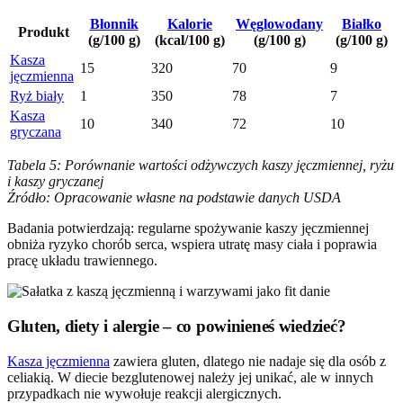
Błonnik
Kalorie
Węglowodany
Białko
Produkt
(g/100 g)
(kcal/100 g)
(g/100 g)
(g/100 g)
Kasza
15
320
70
9
jęczmienna
Ryż biały
1
350
78
7
Kasza
10
340
72
10
gryczana
Tabela 5: Porównanie wartości odżywczych kaszy jęczmiennej, ryżu
i kaszy gryczanej
Źródło: Opracowanie własne na podstawie danych USDA
Badania potwierdzają: regularne spożywanie kaszy jęczmiennej
obniża ryzyko chorób serca, wspiera utratę masy ciała i poprawia
pracę układu trawiennego.
Gluten, diety i alergie – co powinieneś wiedzieć?
Kasza jęczmienna
zawiera gluten, dlatego nie nadaje się dla osób z
celiakią. W diecie bezglutenowej należy jej unikać, ale w innych
przypadkach nie wywołuje reakcji alergicznych.