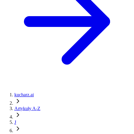
kucharz.ai
Artykuły A-Z
J