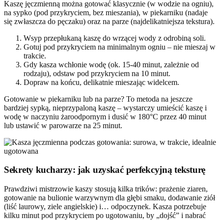
Kaszę jęczmienną można gotować klasycznie (w wodzie na ogniu),
na sypko (pod przykryciem, bez mieszania), w piekarniku (nadaje
się zwłaszcza do pęczaku) oraz na parze (najdelikatniejsza tekstura).
Wsyp przepłukaną kaszę do wrzącej wody z odrobiną soli.
Gotuj pod przykryciem na minimalnym ogniu – nie mieszaj w
trakcie.
Gdy kasza wchłonie wodę (ok. 15-40 minut, zależnie od
rodzaju), odstaw pod przykryciem na 10 minut.
Dopraw na końcu, delikatnie mieszając widelcem.
Gotowanie w piekarniku lub na parze? To metoda na jeszcze
bardziej sypką, nieprzypaloną kaszę – wystarczy umieścić kaszę i
wodę w naczyniu żaroodpornym i dusić w 180°C przez 40 minut
lub ustawić w parowarze na 25 minut.
Sekrety kucharzy: jak uzyskać perfekcyjną teksturę
Prawdziwi mistrzowie kaszy stosują kilka trików: prażenie ziaren,
gotowanie na bulionie warzywnym dla głębi smaku, dodawanie ziół
(liść laurowy, ziele angielskie) i… odpoczynek. Kasza potrzebuje
kilku minut pod przykryciem po ugotowaniu, by „dojść” i nabrać