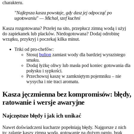
charakteru.
"Najlepsza kasza powstaje, gdy dasz jej odpocząć po
ugotowaniu" — Michał, szef kuchni
Kasza rozgotowana? Przelej na sito, przepłucz zimną wodą i użyj
do zapiekanek lub placków. Niedogotowana? Dodaj odrobinę
wrzątku, przykryj i poczekaj kilka minut.
Triki od pro-chefów:
Stosuj
bulion
zamiast wody dla bardziej wyrazistego
smaku.
Dodaj łyżkę oliwy lub masła pod koniec gotowania dla
połysku i sypkości.
Przechowuj kaszę w zamkniętym pojemniku – nie
wysycha i nie traci aromatu.
Kasza jęczmienna bez kompromisów: błędy,
ratowanie i wersje awaryjne
Najczęstsze błędy i jak ich unikać
Nawet doświadczeni kucharze popełniają błędy. Najgorsze z nich
to: zalanie kaszy zimną wodą, gotowanie na dużym ogniu, brak