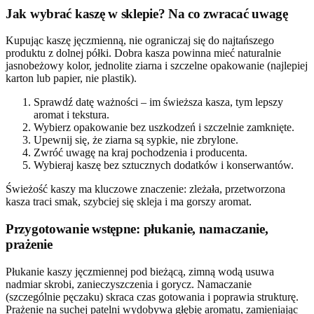
Jak wybrać kaszę w sklepie? Na co zwracać uwagę
Kupując kaszę jęczmienną, nie ograniczaj się do najtańszego
produktu z dolnej półki. Dobra kasza powinna mieć naturalnie
jasnobeżowy kolor, jednolite ziarna i szczelne opakowanie (najlepiej
karton lub papier, nie plastik).
Sprawdź datę ważności – im świeższa kasza, tym lepszy
aromat i tekstura.
Wybierz opakowanie bez uszkodzeń i szczelnie zamknięte.
Upewnij się, że ziarna są sypkie, nie zbrylone.
Zwróć uwagę na kraj pochodzenia i producenta.
Wybieraj kaszę bez sztucznych dodatków i konserwantów.
Świeżość kaszy ma kluczowe znaczenie: zleżała, przetworzona
kasza traci smak, szybciej się skleja i ma gorszy aromat.
Przygotowanie wstępne: płukanie, namaczanie,
prażenie
Płukanie kaszy jęczmiennej pod bieżącą, zimną wodą usuwa
nadmiar skrobi, zanieczyszczenia i gorycz. Namaczanie
(szczególnie pęczaku) skraca czas gotowania i poprawia strukturę.
Prażenie na suchej patelni wydobywa głębię aromatu, zamieniając