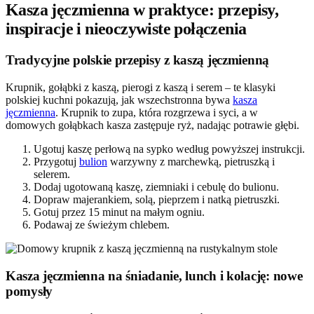
Kasza jęczmienna w praktyce: przepisy,
inspiracje i nieoczywiste połączenia
Tradycyjne polskie przepisy z kaszą jęczmienną
Krupnik, gołąbki z kaszą, pierogi z kaszą i serem – te klasyki
polskiej kuchni pokazują, jak wszechstronna bywa
kasza
jęczmienna
. Krupnik to zupa, która rozgrzewa i syci, a w
domowych gołąbkach kasza zastępuje ryż, nadając potrawie głębi.
Ugotuj kaszę perłową na sypko według powyższej instrukcji.
Przygotuj
bulion
warzywny z marchewką, pietruszką i
selerem.
Dodaj ugotowaną kaszę, ziemniaki i cebulę do bulionu.
Dopraw majerankiem, solą, pieprzem i natką pietruszki.
Gotuj przez 15 minut na małym ogniu.
Podawaj ze świeżym chlebem.
Kasza jęczmienna na śniadanie, lunch i kolację: nowe
pomysły