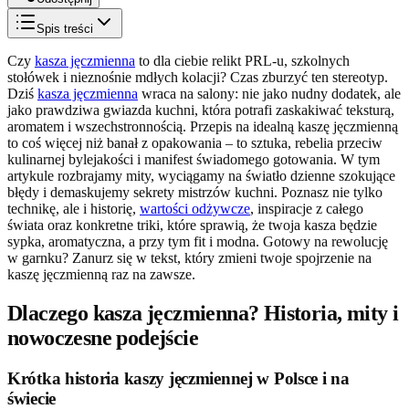
Spis treści
Czy
kasza jęczmienna
to dla ciebie relikt PRL-u, szkolnych
stołówek i nieznośnie mdłych kolacji? Czas zburzyć ten stereotyp.
Dziś
kasza jęczmienna
wraca na salony: nie jako nudny dodatek, ale
jako prawdziwa gwiazda kuchni, która potrafi zaskakiwać teksturą,
aromatem i wszechstronnością. Przepis na idealną kaszę jęczmienną
to coś więcej niż banał z opakowania – to sztuka, rebelia przeciw
kulinarnej bylejakości i manifest świadomego gotowania. W tym
artykule rozbrajamy mity, wyciągamy na światło dzienne szokujące
błędy i demaskujemy sekrety mistrzów kuchni. Poznasz nie tylko
technikę, ale i historię,
wartości odżywcze
, inspiracje z całego
świata oraz konkretne triki, które sprawią, że twoja kasza będzie
sypka, aromatyczna, a przy tym fit i modna. Gotowy na rewolucję
w garnku? Zanurz się w tekst, który zmieni twoje spojrzenie na
kaszę jęczmienną raz na zawsze.
Dlaczego kasza jęczmienna? Historia, mity i
nowoczesne podejście
Krótka historia kaszy jęczmiennej w Polsce i na
świecie