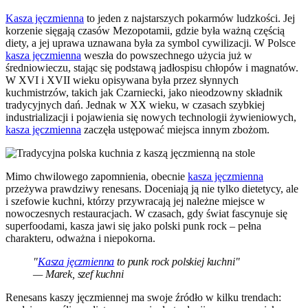
Kasza jęczmienna
to jeden z najstarszych pokarmów ludzkości. Jej
korzenie sięgają czasów Mezopotamii, gdzie była ważną częścią
diety, a jej uprawa uznawana była za symbol cywilizacji. W Polsce
kasza jęczmienna
weszła do powszechnego użycia już w
średniowieczu, stając się podstawą jadłospisu chłopów i magnatów.
W XVI i XVII wieku opisywana była przez słynnych
kuchmistrzów, takich jak Czarniecki, jako nieodzowny składnik
tradycyjnych dań. Jednak w XX wieku, w czasach szybkiej
industrializacji i pojawienia się nowych technologii żywieniowych,
kasza jęczmienna
zaczęła ustępować miejsca innym zbożom.
Mimo chwilowego zapomnienia, obecnie
kasza jęczmienna
przeżywa prawdziwy renesans. Doceniają ją nie tylko dietetycy, ale
i szefowie kuchni, którzy przywracają jej należne miejsce w
nowoczesnych restauracjach. W czasach, gdy świat fascynuje się
superfoodami, kasza jawi się jako polski punk rock – pełna
charakteru, odważna i niepokorna.
"
Kasza jęczmienna
to punk rock polskiej kuchni"
— Marek, szef kuchni
Renesans kaszy jęczmiennej ma swoje źródło w kilku trendach: