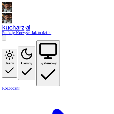
kucharz
ai
Funkcje
Korzyści
Jak to działa
Jasny
Ciemny
Systemowy
Rozpocznij