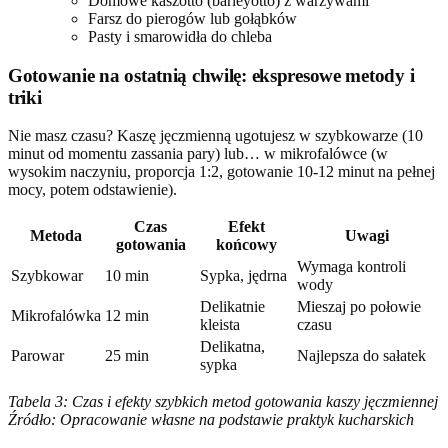
Domowe kaszotto (barleyotto) z warzywami
Farsz do pierogów lub gołąbków
Pasty i smarowidła do chleba
Gotowanie na ostatnią chwilę: ekspresowe metody i
triki
Nie masz czasu? Kaszę jęczmienną ugotujesz w szybkowarze (10
minut od momentu zassania pary) lub… w mikrofalówce (w
wysokim naczyniu, proporcja 1:2, gotowanie 10-12 minut na pełnej
mocy, potem odstawienie).
Czas
Efekt
Metoda
Uwagi
gotowania
końcowy
Wymaga kontroli
Szybkowar
10 min
Sypka, jędrna
wody
Delikatnie
Mieszaj po połowie
Mikrofalówka
12 min
kleista
czasu
Delikatna,
Parowar
25 min
Najlepsza do sałatek
sypka
Tabela 3: Czas i efekty szybkich metod gotowania kaszy jęczmiennej
Źródło: Opracowanie własne na podstawie praktyk kucharskich