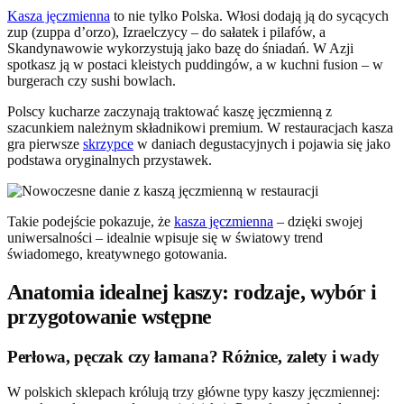
Kasza jęczmienna
to nie tylko Polska. Włosi dodają ją do sycących
zup (zuppa d’orzo), Izraelczycy – do sałatek i pilafów, a
Skandynawowie wykorzystują jako bazę do śniadań. W Azji
spotkasz ją w postaci kleistych puddingów, a w kuchni fusion – w
burgerach czy sushi bowlach.
Polscy kucharze zaczynają traktować kaszę jęczmienną z
szacunkiem należnym składnikowi premium. W restauracjach kasza
gra pierwsze
skrzypce
w daniach degustacyjnych i pojawia się jako
podstawa oryginalnych przystawek.
Takie podejście pokazuje, że
kasza jęczmienna
– dzięki swojej
uniwersalności – idealnie wpisuje się w światowy trend
świadomego, kreatywnego gotowania.
Anatomia idealnej kaszy: rodzaje, wybór i
przygotowanie wstępne
Perłowa, pęczak czy łamana? Różnice, zalety i wady
W polskich sklepach królują trzy główne typy kaszy jęczmiennej: