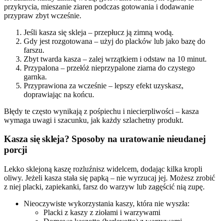
przykrycia, mieszanie ziaren podczas gotowania i dodawanie
przypraw zbyt wcześnie.
Jeśli kasza się skleja – przepłucz ją zimną wodą.
Gdy jest rozgotowana – użyj do placków lub jako bazę do
farszu.
Zbyt twarda kasza – zalej wrzątkiem i odstaw na 10 minut.
Przypalona – przełóż nieprzypalone ziarna do czystego
garnka.
Przyprawiona za wcześnie – lepszy efekt uzyskasz,
doprawiając na końcu.
Błędy te często wynikają z pośpiechu i niecierpliwości – kasza
wymaga uwagi i szacunku, jak każdy szlachetny produkt.
Kasza się skleja? Sposoby na uratowanie nieudanej
porcji
Lekko sklejoną kaszę rozluźnisz widelcem, dodając kilka kropli
oliwy. Jeżeli kasza stała się papką – nie wyrzucaj jej. Możesz zrobić
z niej placki, zapiekanki, farsz do warzyw lub zagęścić nią zupę.
Nieoczywiste wykorzystania kaszy, która nie wyszła:
Placki z kaszy z ziołami i warzywami