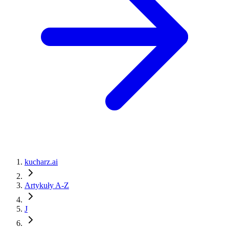
kucharz.ai
Artykuły A-Z
J