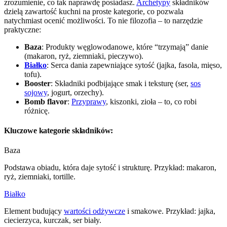
zrozumienie, co tak naprawdę posiadasz.
Archetypy
składników
dzielą zawartość kuchni na proste kategorie, co pozwala
natychmiast ocenić możliwości. To nie filozofia – to narzędzie
praktyczne:
Baza
: Produkty węglowodanowe, które “trzymają” danie
(makaron, ryż, ziemniaki, pieczywo).
Białko
: Serca dania zapewniające sytość (jajka, fasola, mięso,
tofu).
Booster
: Składniki podbijające smak i teksturę (ser,
sos
sojowy
, jogurt, orzechy).
Bomb flavor
:
Przyprawy
, kiszonki, zioła – to, co robi
różnicę.
Kluczowe kategorie składników:
Baza
Podstawa obiadu, która daje sytość i strukturę. Przykład: makaron,
ryż, ziemniaki, tortille.
Białko
Element budujący
wartości odżywcze
i smakowe. Przykład: jajka,
ciecierzyca, kurczak, ser biały.