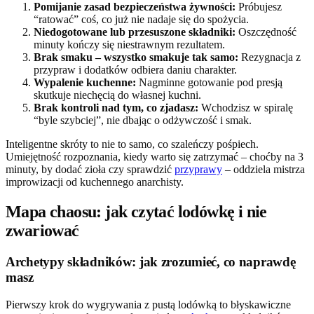
Pomijanie zasad bezpieczeństwa żywności:
Próbujesz
“ratować” coś, co już nie nadaje się do spożycia.
Niedogotowane lub przesuszone składniki:
Oszczędność
minuty kończy się niestrawnym rezultatem.
Brak smaku – wszystko smakuje tak samo:
Rezygnacja z
przypraw i dodatków odbiera daniu charakter.
Wypalenie kuchenne:
Nagminne gotowanie pod presją
skutkuje niechęcią do własnej kuchni.
Brak kontroli nad tym, co zjadasz:
Wchodzisz w spiralę
“byle szybciej”, nie dbając o odżywczość i smak.
Inteligentne skróty to nie to samo, co szaleńczy pośpiech.
Umiejętność rozpoznania, kiedy warto się zatrzymać – choćby na 3
minuty, by dodać zioła czy sprawdzić
przyprawy
– oddziela mistrza
improwizacji od kuchennego anarchisty.
Mapa chaosu: jak czytać lodówkę i nie
zwariować
Archetypy składników: jak zrozumieć, co naprawdę
masz
Pierwszy krok do wygrywania z pustą lodówką to błyskawiczne