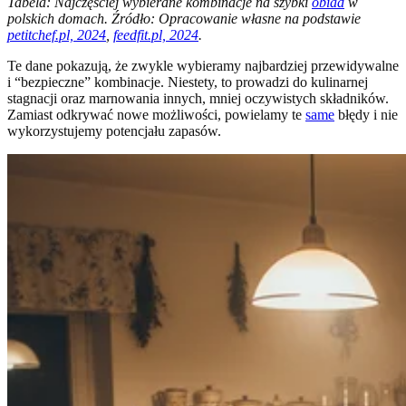
Tabela: Najczęściej wybierane kombinacje na szybki
obiad
w
polskich domach. Źródło: Opracowanie własne na podstawie
petitchef.pl, 2024
,
feedfit.pl, 2024
.
Te dane pokazują, że zwykle wybieramy najbardziej przewidywalne
i “bezpieczne” kombinacje. Niestety, to prowadzi do kulinarnej
stagnacji oraz marnowania innych, mniej oczywistych składników.
Zamiast odkrywać nowe możliwości, powielamy te
same
błędy i nie
wykorzystujemy potencjału zapasów.