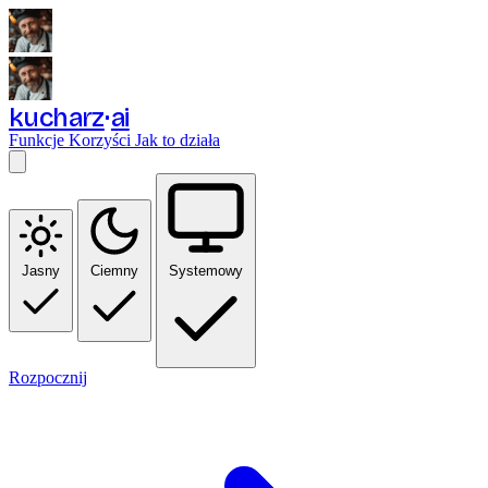
kucharz
ai
Funkcje
Korzyści
Jak to działa
Jasny
Ciemny
Systemowy
Rozpocznij