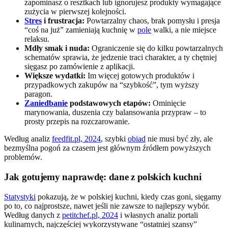
zapominasz o resztkach lub ignorujesz produkty wymagające
zużycia w pierwszej kolejności.
Stres
i frustracja:
Powtarzalny chaos, brak pomysłu i presja
“coś na już” zamieniają kuchnię w
pole
walki, a nie miejsce
relaksu.
Mdły smak i nuda:
Ograniczenie się do kilku powtarzalnych
schematów sprawia, że jedzenie traci charakter, a ty chętniej
sięgasz po zamówienie z aplikacji.
Większe wydatki:
Im więcej gotowych produktów i
przypadkowych zakupów na “szybkość”, tym wyższy
paragon.
Zaniedbanie
podstawowych etapów:
Ominięcie
marynowania, duszenia czy balansowania przypraw – to
prosty przepis na rozczarowanie.
Według analiz
feedfit.pl, 2024
, szybki
obiad
nie musi być zły, ale
bezmyślna pogoń za czasem jest głównym źródłem powyższych
problemów.
Jak gotujemy naprawdę: dane z polskich kuchni
Statystyki
pokazują, że w polskiej kuchni, kiedy czas goni, sięgamy
po to, co najprostsze, nawet jeśli nie zawsze to najlepszy wybór.
Według danych z
petitchef.pl, 2024
i własnych analiz portali
kulinarnych, najczęściej wykorzystywane “ostatniej szansy”