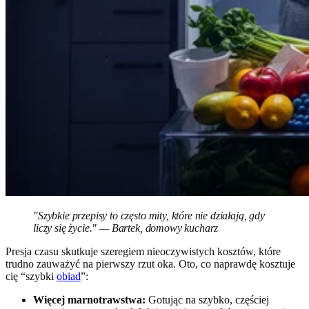
"Szybkie przepisy to często mity, które nie działają, gdy
liczy się życie." — Bartek, domowy kucharz
Presja czasu skutkuje szeregiem nieoczywistych kosztów, które
trudno zauważyć na pierwszy rzut oka. Oto, co naprawdę kosztuje
cię “szybki
obiad
”:
Więcej marnotrawstwa:
Gotując na szybko, częściej