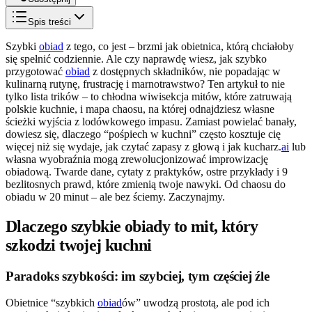
Spis treści
Szybki
obiad
z tego, co jest – brzmi jak obietnica, którą chciałoby
się spełnić codziennie. Ale czy naprawdę wiesz, jak szybko
przygotować
obiad
z dostępnych składników, nie popadając w
kulinarną rutynę, frustrację i marnotrawstwo? Ten artykuł to nie
tylko lista trików – to chłodna wiwisekcja mitów, które zatruwają
polskie kuchnie, i mapa chaosu, na której odnajdziesz własne
ścieżki wyjścia z lodówkowego impasu. Zamiast powielać banały,
dowiesz się, dlaczego “pośpiech w kuchni” często kosztuje cię
więcej niż się wydaje, jak czytać zapasy z głową i jak kucharz.
ai
lub
własna wyobraźnia mogą zrewolucjonizować improwizację
obiadową. Twarde dane, cytaty z praktyków, ostre przykłady i 9
bezlitosnych prawd, które zmienią twoje nawyki. Od chaosu do
obiadu w 20 minut – ale bez ściemy. Zaczynajmy.
Dlaczego szybkie obiady to mit, który
szkodzi twojej kuchni
Paradoks szybkości: im szybciej, tym częściej źle
Obietnice “szybkich
obiad
ów” uwodzą prostotą, ale pod ich