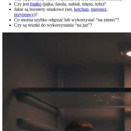
Czy jest
białko
(jajka, fasola, nabiał, mięso, tofu)?
Jakie są boostery smakowe (ser,
ketchup
,
majonez
,
przyprawy
)?
Co można szybko odgrzać lub wykorzystać “na zimno”?
Czy są resztki do wykorzystania “na już”?