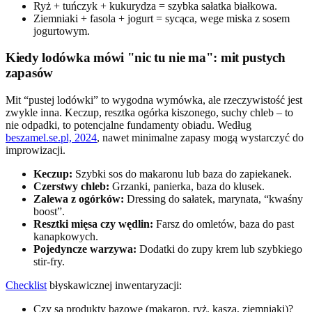
Ryż + tuńczyk + kukurydza = szybka sałatka białkowa.
Ziemniaki + fasola + jogurt = sycąca, wege miska z sosem
jogurtowym.
Kiedy lodówka mówi "nic tu nie ma": mit pustych
zapasów
Mit “pustej lodówki” to wygodna wymówka, ale rzeczywistość jest
zwykle inna. Keczup, resztka ogórka kiszonego, suchy chleb – to
nie odpadki, to potencjalne fundamenty obiadu. Według
beszamel.se.pl, 2024
, nawet minimalne zapasy mogą wystarczyć do
improwizacji.
Keczup:
Szybki sos do makaronu lub baza do zapiekanek.
Czerstwy chleb:
Grzanki, panierka, baza do klusek.
Zalewa z ogórków:
Dressing do sałatek, marynata, “kwaśny
boost”.
Resztki mięsa czy wędlin:
Farsz do omletów, baza do past
kanapkowych.
Pojedyncze warzywa:
Dodatki do zupy krem lub szybkiego
stir-fry.
Checklist
błyskawicznej inwentaryzacji:
Czy są produkty bazowe (makaron, ryż, kasza, ziemniaki)?