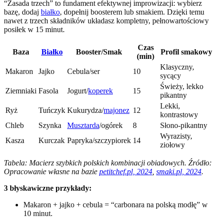
“Zasada trzech” to fundament efektywnej improwizacji: wybierz
bazę, dodaj
białko
, dopełnij boosterem lub smakiem. Dzięki temu
nawet z trzech składników układasz kompletny, pełnowartościowy
posiłek w 15 minut.
Czas
Baza
Białko
Booster/Smak
Profil smakowy
(min)
Klasyczny,
Makaron
Jajko
Cebula/ser
10
sycący
Świeży, lekko
Ziemniaki
Fasola
Jogurt/
koperek
15
pikantny
Lekki,
Ryż
Tuńczyk
Kukurydza/
majonez
12
kontrastowy
Chleb
Szynka
Musztarda
/ogórek
8
Słono-pikantny
Wyrazisty,
Kasza
Kurczak
Papryka/szczypiorek
14
ziołowy
Tabela: Macierz szybkich polskich kombinacji obiadowych. Źródło:
Opracowanie własne na bazie
petitchef.pl, 2024
,
smaki.pl, 2024
.
3 błyskawiczne przykłady:
Makaron + jajko + cebula = “carbonara na polską modłę” w
10 minut.