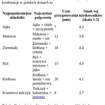
kombinacje w polskich domach to:
Czas
Smak wg
Najpopularniejsze
Najczęstsze
przygotowania
użytkowników
składniki
połączenia
(min)
(skala 1-5)
Jajka + chleb
Jajka
7
4.2
+ szczypiorek
Makaron +
Makaron
12
3.8
masło + ser
Ziemniaki +
Ziemniaki
kiełbasa +
18
4.4
cebula
Ryż +
warzywa
Ryż
15
4.0
mrożone +
jajko
Kiełbasa +
Kiełbasa
fasola + sos
20
4.1
pomidorowy
Tuńczyk +
Konserwa tuńczyk
kukurydza +
8
3.7
majonez