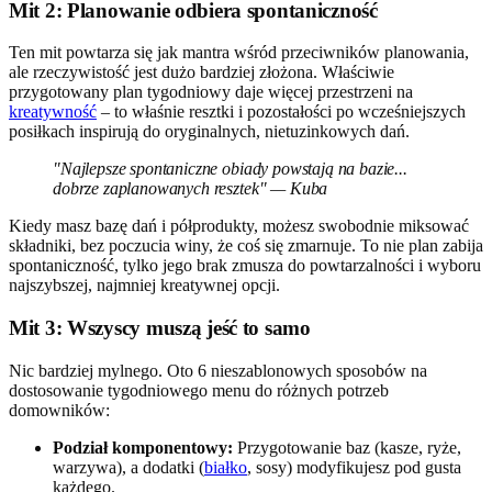
Mit 2: Planowanie odbiera spontaniczność
Ten mit powtarza się jak mantra wśród przeciwników planowania,
ale rzeczywistość jest dużo bardziej złożona. Właściwie
przygotowany plan tygodniowy daje więcej przestrzeni na
kreatywność
– to właśnie resztki i pozostałości po wcześniejszych
posiłkach inspirują do oryginalnych, nietuzinkowych dań.
"Najlepsze spontaniczne obiady powstają na bazie...
dobrze zaplanowanych resztek" — Kuba
Kiedy masz bazę dań i półprodukty, możesz swobodnie miksować
składniki, bez poczucia winy, że coś się zmarnuje. To nie plan zabija
spontaniczność, tylko jego brak zmusza do powtarzalności i wyboru
najszybszej, najmniej kreatywnej opcji.
Mit 3: Wszyscy muszą jeść to samo
Nic bardziej mylnego. Oto 6 nieszablonowych sposobów na
dostosowanie tygodniowego menu do różnych potrzeb
domowników:
Podział komponentowy:
Przygotowanie baz (kasze, ryże,
warzywa), a dodatki (
białko
, sosy) modyfikujesz pod gusta
każdego.