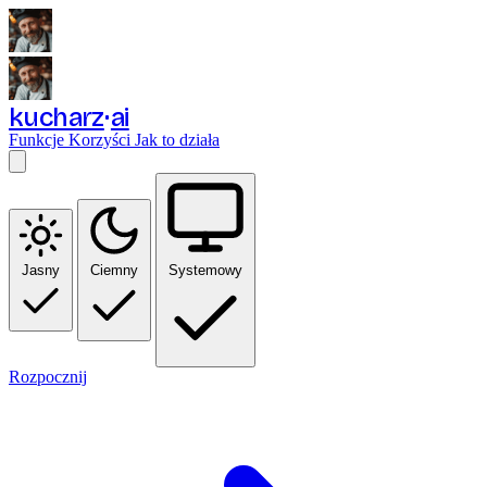
kucharz
ai
Funkcje
Korzyści
Jak to działa
Jasny
Ciemny
Systemowy
Rozpocznij