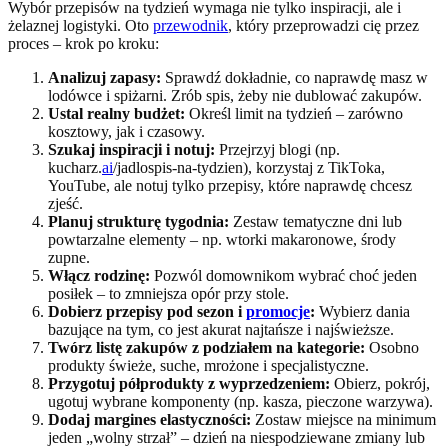
Wybór przepisów na tydzień wymaga nie tylko inspiracji, ale i
żelaznej logistyki. Oto
przewodnik
, który przeprowadzi cię przez
proces – krok po kroku:
Analizuj zapasy:
Sprawdź dokładnie, co naprawdę masz w
lodówce i spiżarni. Zrób spis, żeby nie dublować zakupów.
Ustal realny budżet:
Określ limit na tydzień – zarówno
kosztowy, jak i czasowy.
Szukaj inspiracji i notuj:
Przejrzyj blogi (np.
kucharz.
ai
/jadlospis-na-tydzien), korzystaj z TikToka,
YouTube, ale notuj tylko przepisy, które naprawdę chcesz
zjeść.
Planuj strukturę tygodnia:
Zestaw tematyczne dni lub
powtarzalne elementy – np. wtorki makaronowe, środy
zupne.
Włącz rodzinę:
Pozwól domownikom wybrać choć jeden
posiłek – to zmniejsza opór przy stole.
Dobierz przepisy pod sezon i
promocje
:
Wybierz dania
bazujące na tym, co jest akurat najtańsze i najświeższe.
Twórz listę zakupów z podziałem na kategorie:
Osobno
produkty świeże, suche, mrożone i specjalistyczne.
Przygotuj półprodukty z wyprzedzeniem:
Obierz, pokrój,
ugotuj wybrane komponenty (np. kasza, pieczone warzywa).
Dodaj margines elastyczności:
Zostaw miejsce na minimum
jeden „wolny strzał” – dzień na niespodziewane zmiany lub