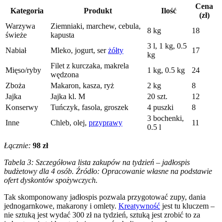
Cena
Kategoria
Produkt
Ilość
(zł)
Warzywa
Ziemniaki, marchew, cebula,
8 kg
18
świeże
kapusta
3 l, 1 kg, 0.5
Nabiał
Mleko, jogurt, ser
żółty
17
kg
Filet z kurczaka, makrela
Mięso/ryby
1 kg, 0.5 kg
24
wędzona
Zboża
Makaron, kasza, ryż
2 kg
8
Jajka
Jajka kl. M
20 szt.
12
Konserwy
Tuńczyk, fasola, groszek
4 puszki
8
3 bochenki,
Inne
Chleb, olej,
przyprawy
11
0.5 l
Łącznie:
98 zł
Tabela 3: Szczegółowa lista zakupów na tydzień – jadłospis
budżetowy dla 4 osób. Źródło: Opracowanie własne na podstawie
ofert dyskontów spożywczych.
Tak skomponowany jadłospis pozwala przygotować zupy, dania
jednogarnkowe, makarony i omlety.
Kreatywność
jest tu kluczem –
nie sztuką jest wydać 300 zł na tydzień, sztuką jest zrobić to za