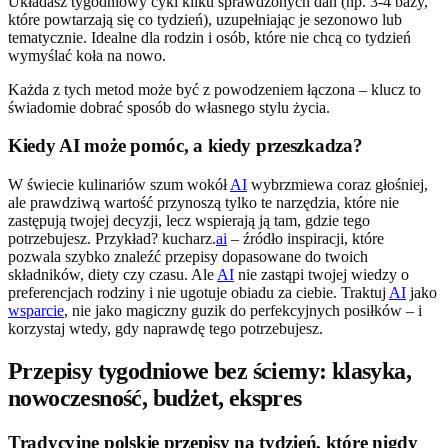
Układasz tygodniowy cykl kilku sprawdzonych dań (np. 3-4 bazy,
które powtarzają się co tydzień), uzupełniając je sezonowo lub
tematycznie. Idealne dla rodzin i osób, które nie chcą co tydzień
wymyślać koła na nowo.
Każda z tych metod może być z powodzeniem łączona – klucz to
świadomie dobrać sposób do własnego stylu życia.
Kiedy AI może pomóc, a kiedy przeszkadza?
W świecie kulinariów szum wokół
AI
wybrzmiewa coraz głośniej,
ale prawdziwą wartość przynoszą tylko te narzędzia, które nie
zastępują twojej decyzji, lecz wspierają ją tam, gdzie tego
potrzebujesz. Przykład? kucharz.
ai
– źródło inspiracji, które
pozwala szybko znaleźć przepisy dopasowane do twoich
składników, diety czy czasu. Ale
AI
nie zastąpi twojej wiedzy o
preferencjach rodziny i nie ugotuje obiadu za ciebie. Traktuj
AI
jako
wsparcie
, nie jako magiczny guzik do perfekcyjnych posiłków – i
korzystaj wtedy, gdy naprawdę tego potrzebujesz.
Przepisy tygodniowe bez ściemy: klasyka,
nowoczesność, budżet, ekspres
Tradycyjne polskie przepisy na tydzień, które nigdy