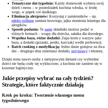
Tematyczne dni tygodnia:
Każdy domownik wybiera swój
dzień i menu – w poniedziałek kuchnia włoska, w środę
wege, w piątek coś słodkiego.
Eliminacja alergenów:
Korzystaj z zamienników – np.
mleko roślinne
zamiast krowiego, jajka siemienia lnianego dla
alergików.
Sposób podania:
Te
same
składniki możesz podać w
różnych formach – wrapy dla dziecka, sałatka dla dorosłego.
Wspólna baza, różne dodatki:
Zupa krem z warzyw jako
baza, a dodatki (grzanki, pestki, kurczak) wedle preferencji.
Batch cooking z modyfikacją:
Jedno danie gotujesz na dwa
dni – drugiego dnia zmieniasz dodatki,
przyprawy
i teksturę.
Dzięki temu nawet osoby z nietypowymi dietami czy wybredne
dzieci nie będą czuły się wykluczone, a kuchnia nie zamieni się w
koszmar logistyczny.
Jakie przepisy wybrać na cały tydzień?
Strategie, które faktycznie działają
Krok po kroku: Tworzenie własnego menu
tygodniowego