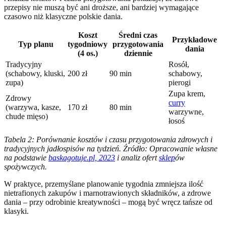
przepisy nie muszą być ani droższe, ani bardziej wymagające
czasowo niż klasyczne polskie dania.
Koszt
Średni czas
Przykładowe
Typ planu
tygodniowy
przygotowania
dania
(4 os.)
dziennie
Tradycyjny
Rosół,
(schabowy, kluski,
200 zł
90 min
schabowy,
zupa)
pierogi
Zupa krem,
Zdrowy
curry
(warzywa, kasze,
170 zł
80 min
warzywne,
chude mięso)
łosoś
Tabela 2: Porównanie kosztów i czasu przygotowania zdrowych i
tradycyjnych jadłospisów na tydzień. Źródło: Opracowanie własne
na podstawie
baskagotuje.pl, 2023
i analiz ofert
sklep
ów
spożywczych.
W praktyce, przemyślane planowanie tygodnia zmniejsza ilość
nietrafionych zakupów i marnotrawionych składników, a zdrowe
dania – przy odrobinie kreatywności – mogą być wręcz tańsze od
klasyki.