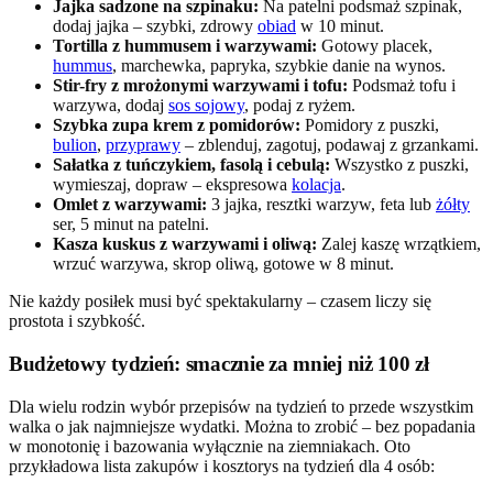
Jajka sadzone na szpinaku:
Na patelni podsmaż szpinak,
dodaj jajka – szybki, zdrowy
obiad
w 10 minut.
Tortilla z hummusem i warzywami:
Gotowy placek,
hummus
, marchewka, papryka, szybkie danie na wynos.
Stir-fry z mrożonymi warzywami i tofu:
Podsmaż tofu i
warzywa, dodaj
sos sojowy
, podaj z ryżem.
Szybka zupa krem z pomidorów:
Pomidory z puszki,
bulion
,
przyprawy
– zblenduj, zagotuj, podawaj z grzankami.
Sałatka z tuńczykiem, fasolą i cebulą:
Wszystko z puszki,
wymieszaj, dopraw – ekspresowa
kolacja
.
Omlet z warzywami:
3 jajka, resztki warzyw, feta lub
żółty
ser, 5 minut na patelni.
Kasza kuskus z warzywami i oliwą:
Zalej kaszę wrzątkiem,
wrzuć warzywa, skrop oliwą, gotowe w 8 minut.
Nie każdy posiłek musi być spektakularny – czasem liczy się
prostota i szybkość.
Budżetowy tydzień: smacznie za mniej niż 100 zł
Dla wielu rodzin wybór przepisów na tydzień to przede wszystkim
walka o jak najmniejsze wydatki. Można to zrobić – bez popadania
w monotonię i bazowania wyłącznie na ziemniakach. Oto
przykładowa lista zakupów i kosztorys na tydzień dla 4 osób: