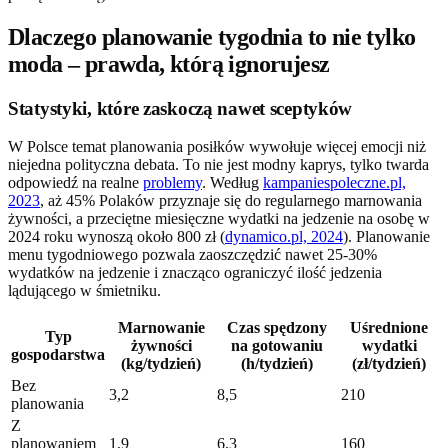
Dlaczego planowanie tygodnia to nie tylko
moda – prawda, którą ignorujesz
Statystyki, które zaskoczą nawet sceptyków
W Polsce temat planowania posiłków wywołuje więcej emocji niż
niejedna polityczna debata. To nie jest modny kaprys, tylko twarda
odpowiedź na realne
problemy
. Według
kampaniespoleczne.pl,
2023
, aż 45% Polaków przyznaje się do regularnego marnowania
żywności, a przeciętne miesięczne wydatki na jedzenie na osobę w
2024 roku wynoszą około 800 zł (
dynamico.pl, 2024
). Planowanie
menu tygodniowego pozwala zaoszczędzić nawet 25-30%
wydatków na jedzenie i znacząco ograniczyć ilość jedzenia
lądującego w śmietniku.
Marnowanie
Czas spędzony
Uśrednione
Typ
żywności
na gotowaniu
wydatki
gospodarstwa
(kg/tydzień)
(h/tydzień)
(zł/tydzień)
Bez
3,2
8,5
210
planowania
Z
planowaniem
1,9
6,3
160