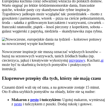
Europejska kuchnia coraz odważniej wkracza do polskich domów.
Warto sięgnąć po lekkie śródziemnomorskie dania, francuskie
quiche, włoskie pasty czy skandynawskie rybne inspiracje.
Tygodniowy jadłospis może wyglądać tak: poniedziałek – risotto z
groszkiem i parmezanem, wtorek – pizza na cieście pełnoziarnistym,
środa – sałatka z grillowanym kurczakiem i warzywami, czwartek –
francuski ratatouille, piątek – łosoś pieczony z koperkiem, sobota –
gulasz węgierski z papryką, niedziela – skandynawska zupa rybna.
Nowoczesne inspiracje nie muszą oznaczać większych kosztów –
bazuj na sezonowych warzywach, tanich źródłach białka (np.
ciecierzyca, jajka) i kreatywnie wykorzystuj
przyprawy
. Kucharz.
ai
może być tu skarbnicą świeżych pomysłów i praktycznych
instrukcji.
Ekspresowe przepisy dla tych, którzy nie mają czasu
Czasami dzień wali się od rana, a na gotowanie zostaje 15 minut.
Oto 8 ultra-szybkich pomysłów na obiady, które nie są nudne:
Makaron z
pesto
i tuńczykiem:
Ugotuj makaron, wymieszaj
z
pesto
i tuńczykiem z puszki. Dodaj rukolę i gotowe.