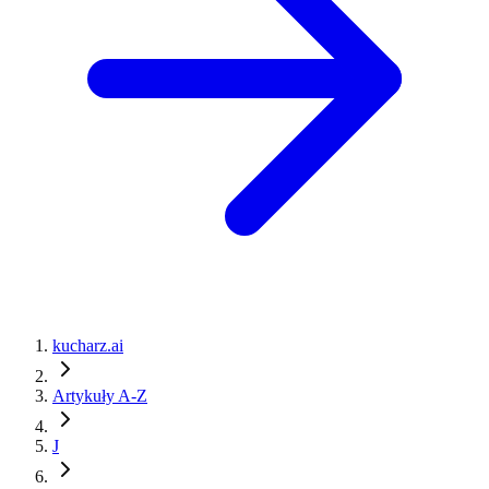
kucharz.ai
Artykuły A-Z
J