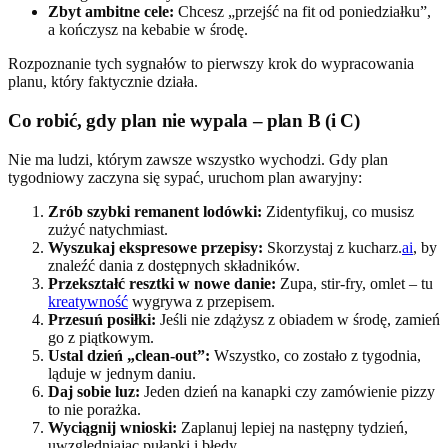
Zbyt ambitne cele:
Chcesz „przejść na fit od poniedziałku”,
a kończysz na kebabie w środę.
Rozpoznanie tych sygnałów to pierwszy krok do wypracowania
planu, który faktycznie działa.
Co robić, gdy plan nie wypala – plan B (i C)
Nie ma ludzi, którym zawsze wszystko wychodzi. Gdy plan
tygodniowy zaczyna się sypać, uruchom plan awaryjny:
Zrób szybki remanent lodówki:
Zidentyfikuj, co musisz
zużyć natychmiast.
Wyszukaj ekspresowe przepisy:
Skorzystaj z kucharz.
ai
, by
znaleźć dania z dostępnych składników.
Przekształć resztki w nowe danie:
Zupa, stir-fry, omlet – tu
kreatywność
wygrywa z przepisem.
Przesuń posiłki:
Jeśli nie zdążysz z obiadem w środę, zamień
go z piątkowym.
Ustal dzień „clean-out”:
Wszystko, co zostało z tygodnia,
ląduje w jednym daniu.
Daj sobie luz:
Jeden dzień na kanapki czy zamówienie pizzy
to nie porażka.
Wyciągnij wnioski:
Zaplanuj lepiej na następny tydzień,
uwzględniając pułapki i błędy.