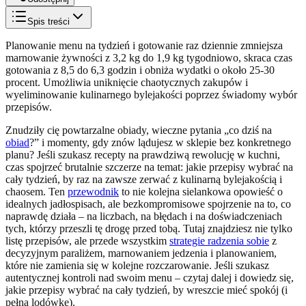
Spis treści
Planowanie menu na tydzień i gotowanie raz dziennie zmniejsza
marnowanie żywności z 3,2 kg do 1,9 kg tygodniowo, skraca czas
gotowania z 8,5 do 6,3 godzin i obniża wydatki o około 25-30
procent. Umożliwia uniknięcie chaotycznych zakupów i
wyeliminowanie kulinarnego bylejakości poprzez świadomy wybór
przepisów.
Znudziły cię powtarzalne obiady, wieczne pytania „co dziś na
obiad
?” i momenty, gdy znów lądujesz w sklepie bez konkretnego
planu? Jeśli szukasz recepty na prawdziwą rewolucję w kuchni,
czas spojrzeć brutalnie szczerze na temat: jakie przepisy wybrać na
cały tydzień, by raz na zawsze zerwać z kulinarną bylejakością i
chaosem. Ten
przewodnik
to nie kolejna sielankowa opowieść o
idealnych jadłospisach, ale bezkompromisowe spojrzenie na to, co
naprawdę działa – na liczbach, na błędach i na doświadczeniach
tych, którzy przeszli tę drogę przed tobą. Tutaj znajdziesz nie tylko
listę przepisów, ale przede wszystkim
strategie radzenia sobie
z
decyzyjnym paraliżem, marnowaniem jedzenia i planowaniem,
które nie zamienia się w kolejne rozczarowanie. Jeśli szukasz
autentycznej kontroli nad swoim menu – czytaj dalej i dowiedz się,
jakie przepisy wybrać na cały tydzień, by wreszcie mieć spokój (i
pełną lodówkę).