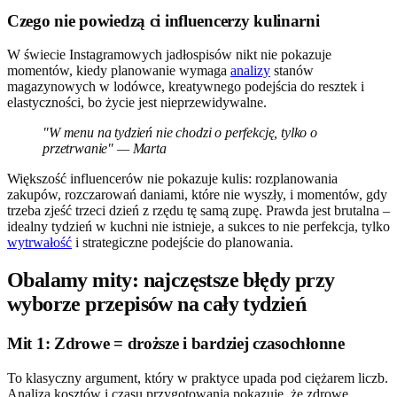
Czego nie powiedzą ci influencerzy kulinarni
W świecie Instagramowych jadłospisów nikt nie pokazuje
momentów, kiedy planowanie wymaga
analizy
stanów
magazynowych w lodówce, kreatywnego podejścia do resztek i
elastyczności, bo życie jest nieprzewidywalne.
"W menu na tydzień nie chodzi o perfekcję, tylko o
przetrwanie" — Marta
Większość influencerów nie pokazuje kulis: rozplanowania
zakupów, rozczarowań daniami, które nie wyszły, i momentów, gdy
trzeba zjeść trzeci dzień z rzędu tę samą zupę. Prawda jest brutalna –
idealny tydzień w kuchni nie istnieje, a sukces to nie perfekcja, tylko
wytrwałość
i strategiczne podejście do planowania.
Obalamy mity: najczęstsze błędy przy
wyborze przepisów na cały tydzień
Mit 1: Zdrowe = droższe i bardziej czasochłonne
To klasyczny argument, który w praktyce upada pod ciężarem liczb.
Analiza kosztów i czasu przygotowania pokazuje, że zdrowe