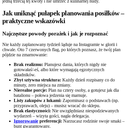
jedną trzecią tej kwoty i nie umrzeć z kulinarnej nudy.
Jak uniknąć pułapek planowania posiłków –
praktyczne wskazówki
Najczęstsze powody porażek i jak je rozpoznać
Nie każdy zaplanowany tydzień ląduje na Instagramie w glorii i
chwale. Oto 7 czerwonych flag, po których poznasz, że twój plan
pójdzie na zmarnowanie:
Brak realizmu:
Planujesz dania, których nigdy nie
gotowałaś/-eś, albo które wymagają egzotycznych
składników.
Zbyt sztywna struktura:
Każdy dzień rozpisany co do
minuty, zero miejsca na zmiany.
Nierealne porcje:
Plan na cztery osoby, a gotujesz jak dla
batalionu – połowa jedzenia się marnuje.
Listy zakupów z lukami:
Zapominasz o podstawach (np.
przyprawach, oleju) – musisz wracać do sklepu.
Brak elastyczności:
Nie uwzględniasz niespodziewanych
wydarzeń – wizyta gości, nagła delegacja.
Ignorowanie
preferencji:
Narzucasz rodzinie swoje smaki –
bunt gwarantowany.