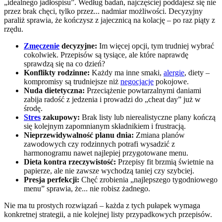
„idealnego jadłospisu”. Według badań, najczęściej poddajesz się nie
przez brak chęci, tylko przez... nadmiar możliwości. Decyzyjny
paraliż sprawia, że kończysz z jajecznicą na kolację – po raz piąty z
rzędu.
Zmęczenie
decyzyjne:
Im więcej opcji, tym trudniej wybrać
cokolwiek. Przepisów są tysiące, ale które naprawdę
sprawdzą się na co dzień?
Konflikty rodzinne:
Każdy ma inne smaki,
alergie
, diety –
kompromisy są trudniejsze niż
negocjacje
pokojowe.
Nuda dietetyczna:
Przeciążenie powtarzalnymi daniami
zabija radość z jedzenia i prowadzi do „cheat day” już w
środę.
Stres
zakupowy:
Brak listy lub nierealistyczne plany kończą
się kolejnym zapomnianym składnikiem i frustracją.
Nieprzewidywalność planu dnia:
Zmiana planów
zawodowych czy rodzinnych potrafi wysadzić z
harmonogramu nawet najlepiej przygotowane menu.
Dieta kontra rzeczywistość:
Przepisy fit brzmią świetnie na
papierze, ale nie zawsze wychodzą taniej czy szybciej.
Presja perfekcji:
Chęć zrobienia „najlepszego tygodniowego
menu” sprawia, że... nie robisz żadnego.
Nie ma tu prostych rozwiązań – każda z tych pułapek wymaga
konkretnej strategii, a nie kolejnej listy przypadkowych przepisów.