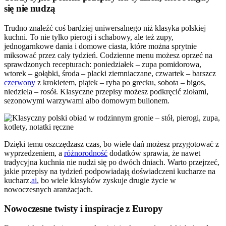
się nie nudzą
Trudno znaleźć coś bardziej uniwersalnego niż klasyka polskiej
kuchni. To nie tylko pierogi i schabowy, ale też zupy,
jednogarnkowe dania i domowe ciasta, które można sprytnie
miksować przez cały tydzień. Codzienne menu możesz oprzeć na
sprawdzonych recepturach: poniedziałek – zupa pomidorowa,
wtorek – gołąbki, środa – placki ziemniaczane, czwartek – barszcz
czerwony
z krokietem, piątek – ryba po grecku, sobota – bigos,
niedziela – rosół. Klasyczne przepisy możesz podkręcić ziołami,
sezonowymi warzywami albo domowym bulionem.
Dzięki temu oszczędzasz czas, bo wiele dań możesz przygotować z
wyprzedzeniem, a
różnorodność
dodatków sprawia, że nawet
tradycyjna kuchnia nie nudzi się po dwóch dniach. Warto przejrzeć,
jakie przepisy na tydzień podpowiadają doświadczeni kucharze na
kucharz.
ai
, bo wiele klasyków zyskuje drugie życie w
nowoczesnych aranżacjach.
Nowoczesne twisty i inspiracje z Europy