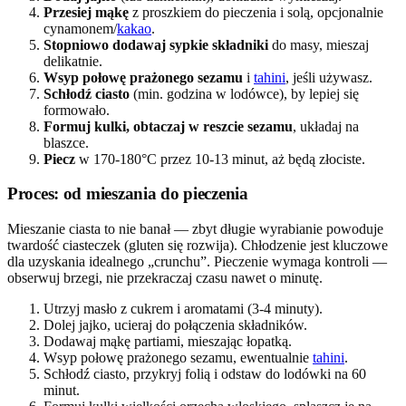
Przesiej mąkę
z proszkiem do pieczenia i solą, opcjonalnie
cynamonem/
kakao
.
Stopniowo dodawaj sypkie składniki
do masy, mieszaj
delikatnie.
Wsyp połowę prażonego sezamu
i
tahini
, jeśli używasz.
Schłodź ciasto
(min. godzina w lodówce), by lepiej się
formowało.
Formuj kulki, obtaczaj w reszcie sezamu
, układaj na
blaszce.
Piecz
w 170-180°C przez 10-13 minut, aż będą złociste.
Proces: od mieszania do pieczenia
Mieszanie ciasta to nie banał — zbyt długie wyrabianie powoduje
twardość ciasteczek (gluten się rozwija). Chłodzenie jest kluczowe
dla uzyskania idealnego „crunchu”. Pieczenie wymaga kontroli —
obserwuj brzegi, nie przekraczaj czasu nawet o minutę.
Utrzyj masło z cukrem i aromatami (3-4 minuty).
Dolej jajko, ucieraj do połączenia składników.
Dodawaj mąkę partiami, mieszając łopatką.
Wsyp połowę prażonego sezamu, ewentualnie
tahini
.
Schłodź ciasto, przykryj folią i odstaw do lodówki na 60
minut.