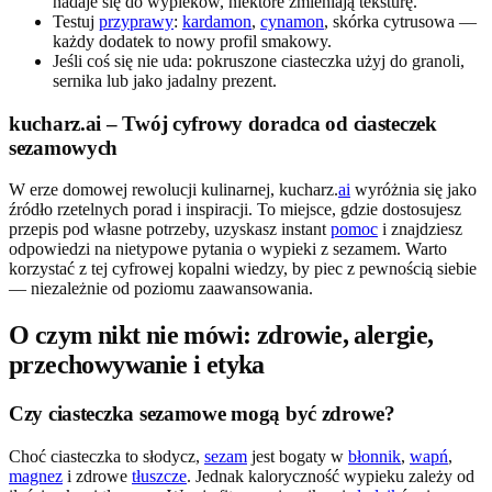
nadaje się do wypieków, niektóre zmieniają teksturę.
Testuj
przyprawy
:
kardamon
,
cynamon
, skórka cytrusowa —
każdy dodatek to nowy profil smakowy.
Jeśli coś się nie uda: pokruszone ciasteczka użyj do granoli,
sernika lub jako jadalny prezent.
kucharz.ai – Twój cyfrowy doradca od ciasteczek
sezamowych
W erze domowej rewolucji kulinarnej, kucharz.
ai
wyróżnia się jako
źródło rzetelnych porad i inspiracji. To miejsce, gdzie dostosujesz
przepis pod własne potrzeby, uzyskasz instant
pomoc
i znajdziesz
odpowiedzi na nietypowe pytania o wypieki z sezamem. Warto
korzystać z tej cyfrowej kopalni wiedzy, by piec z pewnością siebie
— niezależnie od poziomu zaawansowania.
O czym nikt nie mówi: zdrowie, alergie,
przechowywanie i etyka
Czy ciasteczka sezamowe mogą być zdrowe?
Choć ciasteczka to słodycz,
sezam
jest bogaty w
błonnik
,
wapń
,
magnez
i zdrowe
tłuszcze
. Jednak kaloryczność wypieku zależy od