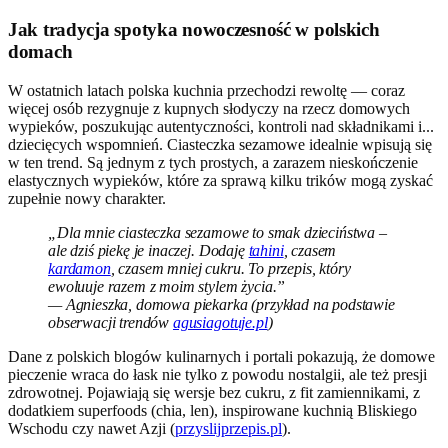
Jak tradycja spotyka nowoczesność w polskich
domach
W ostatnich latach polska kuchnia przechodzi rewoltę — coraz
więcej osób rezygnuje z kupnych słodyczy na rzecz domowych
wypieków, poszukując autentyczności, kontroli nad składnikami i...
dziecięcych wspomnień. Ciasteczka sezamowe idealnie wpisują się
w ten trend. Są jednym z tych prostych, a zarazem nieskończenie
elastycznych wypieków, które za sprawą kilku trików mogą zyskać
zupełnie nowy charakter.
„Dla mnie ciasteczka sezamowe to smak dzieciństwa –
ale dziś piekę je inaczej. Dodaję
tahini
, czasem
kardamon
, czasem mniej cukru. To przepis, który
ewoluuje razem z moim stylem życia.”
— Agnieszka, domowa piekarka (przykład na podstawie
obserwacji trendów
agusiagotuje.pl
)
Dane z polskich blogów kulinarnych i portali pokazują, że domowe
pieczenie wraca do łask nie tylko z powodu nostalgii, ale też presji
zdrowotnej. Pojawiają się wersje bez cukru, z fit zamiennikami, z
dodatkiem superfoods (chia, len), inspirowane kuchnią Bliskiego
Wschodu czy nawet Azji (
przyslijprzepis.pl
).