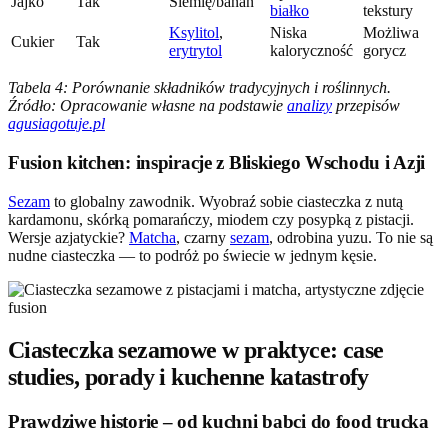
Jajko
Tak
Siemię/banan
białko
tekstury
Ksylitol
,
Niska
Możliwa
Cukier
Tak
erytrytol
kaloryczność
gorycz
Tabela 4: Porównanie składników tradycyjnych i roślinnych.
Źródło: Opracowanie własne na podstawie
analizy
przepisów
agusiagotuje.pl
Fusion kitchen: inspiracje z Bliskiego Wschodu i Azji
Sezam
to globalny zawodnik. Wyobraź sobie ciasteczka z nutą
kardamonu, skórką pomarańczy, miodem czy posypką z pistacji.
Wersje azjatyckie?
Matcha
, czarny
sezam
, odrobina yuzu. To nie są
nudne ciasteczka — to podróż po świecie w jednym kęsie.
Ciasteczka sezamowe w praktyce: case
studies, porady i kuchenne katastrofy
Prawdziwe historie – od kuchni babci do food trucka