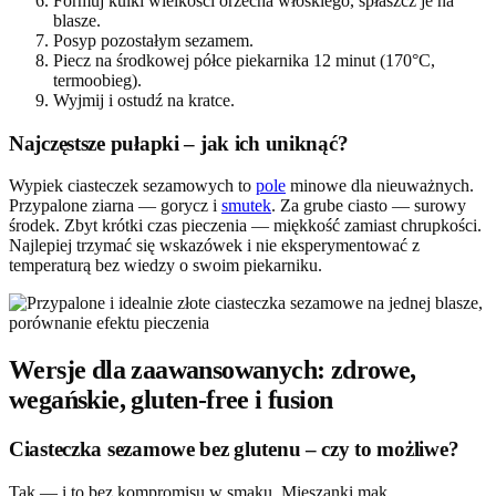
Formuj kulki wielkości orzecha włoskiego, spłaszcz je na
blasze.
Posyp pozostałym sezamem.
Piecz na środkowej półce piekarnika 12 minut (170°C,
termoobieg).
Wyjmij i ostudź na kratce.
Najczęstsze pułapki – jak ich uniknąć?
Wypiek ciasteczek sezamowych to
pole
minowe dla nieuważnych.
Przypalone ziarna — gorycz i
smutek
. Za grube ciasto — surowy
środek. Zbyt krótki czas pieczenia — miękkość zamiast chrupkości.
Najlepiej trzymać się wskazówek i nie eksperymentować z
temperaturą bez wiedzy o swoim piekarniku.
Wersje dla zaawansowanych: zdrowe,
wegańskie, gluten-free i fusion
Ciasteczka sezamowe bez glutenu – czy to możliwe?
Tak — i to bez kompromisu w smaku. Mieszanki mąk