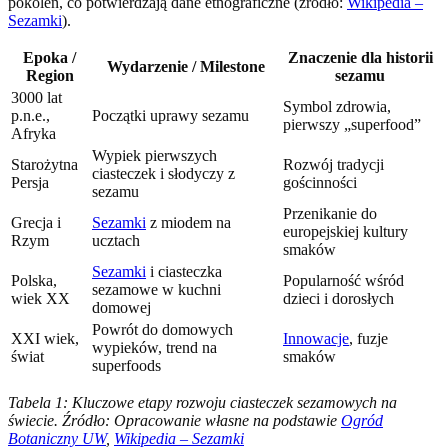
pokoleń, co potwierdzają dane etnograficzne (źródło:
Wikipedia –
Sezamki
).
Epoka /
Znaczenie dla historii
Wydarzenie / Milestone
Region
sezamu
3000 lat
Symbol zdrowia,
p.n.e.,
Początki uprawy sezamu
pierwszy „superfood”
Afryka
Wypiek pierwszych
Starożytna
Rozwój tradycji
ciasteczek i słodyczy z
Persja
gościnności
sezamu
Przenikanie do
Grecja i
Sezamki
z miodem na
europejskiej kultury
Rzym
ucztach
smaków
Sezamki
i ciasteczka
Polska,
Popularność wśród
sezamowe w kuchni
wiek XX
dzieci i dorosłych
domowej
Powrót do domowych
XXI wiek,
Innowacje
, fuzje
wypieków, trend na
świat
smaków
superfoods
Tabela 1: Kluczowe etapy rozwoju ciasteczek sezamowych na
świecie. Źródło: Opracowanie własne na podstawie
Ogród
Botaniczny UW
,
Wikipedia – Sezamki