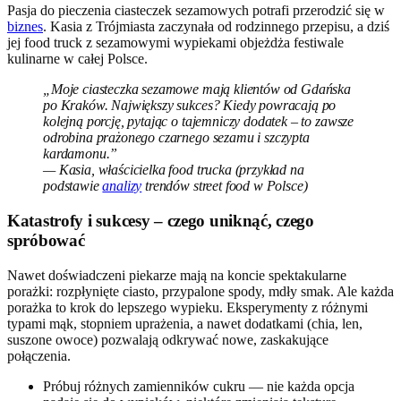
Pasja do pieczenia ciasteczek sezamowych potrafi przerodzić się w
biznes
. Kasia z Trójmiasta zaczynała od rodzinnego przepisu, a dziś
jej food truck z sezamowymi wypiekami objeżdża festiwale
kulinarne w całej Polsce.
„Moje ciasteczka sezamowe mają klientów od Gdańska
po Kraków. Największy sukces? Kiedy powracają po
kolejną porcję, pytając o tajemniczy dodatek – to zawsze
odrobina prażonego czarnego sezamu i szczypta
kardamonu.”
— Kasia, właścicielka food trucka (przykład na
podstawie
analizy
trendów street food w Polsce)
Katastrofy i sukcesy – czego uniknąć, czego
spróbować
Nawet doświadczeni piekarze mają na koncie spektakularne
porażki: rozpłynięte ciasto, przypalone spody, mdły smak. Ale każda
porażka to krok do lepszego wypieku. Eksperymenty z różnymi
typami mąk, stopniem uprażenia, a nawet dodatkami (chia, len,
suszone owoce) pozwalają odkrywać nowe, zaskakujące
połączenia.
Próbuj różnych zamienników cukru — nie każda opcja