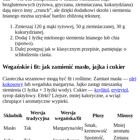
bezglutenowych (ryżowa, gryczana, ziemniaczana, kukurydziana)
dają nieco inny „crunch”, ale dzięki dodatkowi skrobi i siemienia
lnianego można uzyskać bardzo zbliżoną teksturę.
Zmieszaj 120 g mąki ryżowej, 50 g ziemniaczanej, 30 g
kukurydzianej.
Dodaj 1 łyżkę mielonego siemienia lnianego lub chia
(spoiwo).
Dalej postępuj jak w klasycznym przepisie, pamiętając o
schłodzeniu ciasta.
Wegańskie i fit: jak zamienić masło, jajka i cukier
Ciasteczka sezamowe mogą być fit i roślinne. Zamiast masła —
olej
kokosowy
lub wegańska margaryna. Jajko zastąp mieszanką
siemienia (1 łyżka + 3 łyżki wody). Cukier —
ksylitol
,
erytrytol
,
syrop daktylowy. Efekt? Lżejsze, mniej kaloryczne, a wciąż
chrupiące i aromatyczne wypieki.
Wersja
Wersja
Składnik
Plusy
Minusy
tradycyjna
wegańska/fit
Smak,
Mniej
Masło
Tak
Margaryna/olej
kremowość
aromatu
Spoistość,
Zmiana