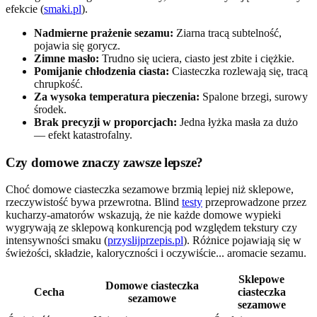
efekcie (
smaki.pl
).
Nadmierne prażenie sezamu:
Ziarna tracą subtelność,
pojawia się gorycz.
Zimne masło:
Trudno się uciera, ciasto jest zbite i ciężkie.
Pomijanie chłodzenia ciasta:
Ciasteczka rozlewają się, tracą
chrupkość.
Za wysoka temperatura pieczenia:
Spalone brzegi, surowy
środek.
Brak precyzji w proporcjach:
Jedna łyżka masła za dużo
— efekt katastrofalny.
Czy domowe znaczy zawsze lepsze?
Choć domowe ciasteczka sezamowe brzmią lepiej niż sklepowe,
rzeczywistość bywa przewrotna. Blind
testy
przeprowadzone przez
kucharzy-amatorów wskazują, że nie każde domowe wypieki
wygrywają ze sklepową konkurencją pod względem tekstury czy
intensywności smaku (
przyslijprzepis.pl
). Różnice pojawiają się w
świeżości, składzie, kaloryczności i oczywiście... aromacie sezamu.
Sklepowe
Domowe ciasteczka
Cecha
ciasteczka
sezamowe
sezamowe