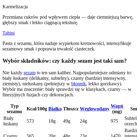
Karmelizacja
Przemiana cukrów pod wpływem ciepła — daje ciemniejszą barwę,
głębszy smak i lekko ciągnącą teksturę.
Tahini
Pasta z sezamu, która nadaje wypiekom kremowości, intensyfikuje
sezamowy smak i poprawia trwałość ciasteczek.
Wybór składników: czy każdy sezam jest taki sam?
Nie każdy
sezam
to ten sam kaliber. Najpopularniejsze odmiany to:
biały łuskany (delikatny, subtelny), czarny (bardziej intensywny,
ziemisty), niełuskany (pełniejszy w
błonnik
, lekko gorzkawy).
Wybór ma znaczenie: biały sprawdzi się w klasykach, czarny — w
finezyjnych fuzjach czy dekoracjach.
Typ
Wapń
Kcal/100g
Białko
Tłuszcz
Węglowodany
Sm
sezamu
(mg)
Biały
Subtel
573
18g
49g
24g
975
łuskany
orzec
Bardzi
Czarny
565
20g
48g
23g
1470
inten