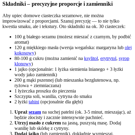
Składniki – precyzyjne proporcje i zamienniki
Aby upiec domowe ciasteczka sezamowe, nie można
improwizować z proporcjami. Szanuj precyzję — to nie tylko
kwestia smaku, ale i tekstury. Oto składniki na ok. 30 ciasteczek:
100 g białego sezamu (możesz mieszać z czarnym, by podbić
aromat)
120 g miękkiego masła (wersja wegańska: margaryna lub
olej
kokosowy
)
80-100 g cukru (można zamienić na
ksylitol
,
erytrytol
,
syrop
klonowy
)
1 jajko (opcjonalnie: 1 łyżka siemienia lnianego + 3 łyżki
wody jako zamiennik)
200 g mąki pszennej (lub mieszanka bezglutenowa, np.
ryżowa + ziemniaczana)
1 łyżeczka proszku do pieczenia
Szczypta soli, wanilia, cytryna do smaku
2 łyżki
tahini
(opcjonalnie dla głębi)
Upraż
sezam
na suchej patelni (ok. 3-5 minut, mieszając), aż
będzie złocisty i zacznie intensywnie pachnieć.
Utrzyj masło z cukrem
na jasną, puszystą masę. Dodaj
wanilię lub skórkę z cytryny.
Dodaj jajko
(lub zamiennik), dokładnie wymieszaj.