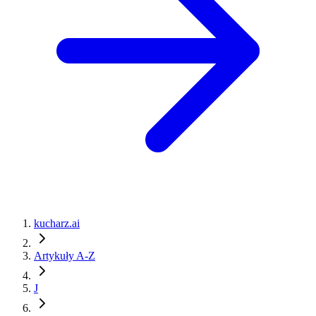
kucharz.ai
Artykuły A-Z
J