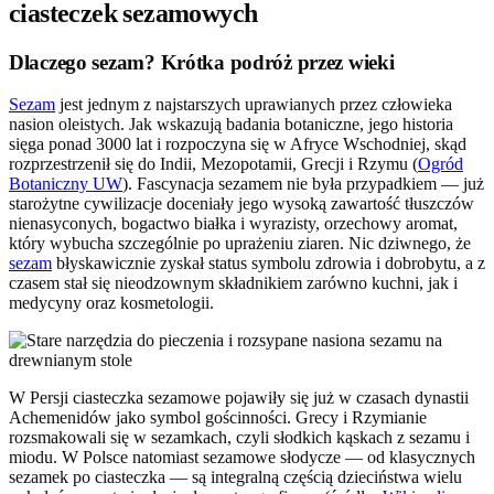
ciasteczek sezamowych
Dlaczego sezam? Krótka podróż przez wieki
Sezam
jest jednym z najstarszych uprawianych przez człowieka
nasion oleistych. Jak wskazują badania botaniczne, jego historia
sięga ponad 3000 lat i rozpoczyna się w Afryce Wschodniej, skąd
rozprzestrzenił się do Indii, Mezopotamii, Grecji i Rzymu (
Ogród
Botaniczny UW
). Fascynacja sezamem nie była przypadkiem — już
starożytne cywilizacje doceniały jego wysoką zawartość tłuszczów
nienasyconych, bogactwo białka i wyrazisty, orzechowy aromat,
który wybucha szczególnie po uprażeniu ziaren. Nic dziwnego, że
sezam
błyskawicznie zyskał status symbolu zdrowia i dobrobytu, a z
czasem stał się nieodzownym składnikiem zarówno kuchni, jak i
medycyny oraz kosmetologii.
W Persji ciasteczka sezamowe pojawiły się już w czasach dynastii
Achemenidów jako symbol gościnności. Grecy i Rzymianie
rozsmakowali się w sezamkach, czyli słodkich kąskach z sezamu i
miodu. W Polsce natomiast sezamowe słodycze — od klasycznych
sezamek po ciasteczka — są integralną częścią dzieciństwa wielu