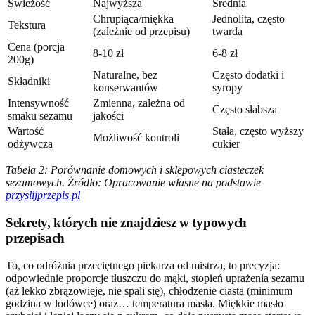
Świeżość
Najwyższa
Średnia
Chrupiąca/miękka
Jednolita, często
Tekstura
(zależnie od przepisu)
twarda
Cena (porcja
8-10 zł
6-8 zł
200g)
Naturalne, bez
Często dodatki i
Składniki
konserwantów
syropy
Intensywność
Zmienna, zależna od
Często słabsza
smaku sezamu
jakości
Wartość
Stała, często wyższy
Możliwość kontroli
odżywcza
cukier
Tabela 2: Porównanie domowych i sklepowych ciasteczek
sezamowych. Źródło: Opracowanie własne na podstawie
przyslijprzepis.pl
Sekrety, których nie znajdziesz w typowych
przepisach
To, co odróżnia przeciętnego piekarza od mistrza, to precyzja:
odpowiednie proporcje tłuszczu do mąki, stopień uprażenia sezamu
(aż lekko zbrązowieje, nie spali się), chłodzenie ciasta (minimum
godzina w lodówce) oraz… temperatura masła. Miękkie masło