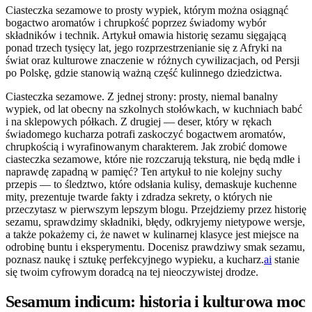
Ciasteczka sezamowe to prosty wypiek, którym można osiągnąć
bogactwo aromatów i chrupkość poprzez świadomy wybór
składników i technik. Artykuł omawia historię sezamu sięgającą
ponad trzech tysięcy lat, jego rozprzestrzenianie się z Afryki na
świat oraz kulturowe znaczenie w różnych cywilizacjach, od Persji
po Polskę, gdzie stanowią ważną część kulinnego dziedzictwa.
Ciasteczka sezamowe. Z jednej strony: prosty, niemal banalny
wypiek, od lat obecny na szkolnych stołówkach, w kuchniach babć
i na sklepowych półkach. Z drugiej — deser, który w rękach
świadomego kucharza potrafi zaskoczyć bogactwem aromatów,
chrupkością i wyrafinowanym charakterem. Jak zrobić domowe
ciasteczka sezamowe, które nie rozczarują teksturą, nie będą mdłe i
naprawdę zapadną w pamięć? Ten artykuł to nie kolejny suchy
przepis — to śledztwo, które odsłania kulisy, demaskuje kuchenne
mity, prezentuje twarde fakty i zdradza sekrety, o których nie
przeczytasz w pierwszym lepszym blogu. Przejdziemy przez historię
sezamu, sprawdzimy składniki, błędy, odkryjemy nietypowe wersje,
a także pokażemy ci, że nawet w kulinarnej klasyce jest miejsce na
odrobinę buntu i eksperymentu. Docenisz prawdziwy smak sezamu,
poznasz naukę i sztukę perfekcyjnego wypieku, a kucharz.
ai
stanie
się twoim cyfrowym doradcą na tej nieoczywistej drodze.
Sesamum indicum: historia i kulturowa moc