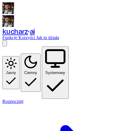
kucharz
ai
Funkcje
Korzyści
Jak to działa
Jasny
Ciemny
Systemowy
Rozpocznij