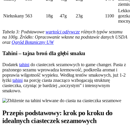
ziemis
Lekko
Niełuskany
563
18g
47g
23g
1100
gorzk
mocn
Tabela 3: Podstawowe
wartości odżywcze
różnych typów sezamu
na 100g. Źródło: Opracowanie własne na podstawie danych USDA
oraz
Ogród Botaniczny UW
Tahini – tajna broń dla głębi smaku
Dodatek
tahini
do ciasteczek sezamowych to game changer. Pasta z
prażonego sezamu wprowadza kremowość, podkreśla aromat i
poprawia wilgotność wypieku. Według testów smakowych, już 1-2
łyżki
tahini
na porcję ciasta znacząco wzbogacają strukturę
ciasteczka, czyniąc je bardziej „soczystym” i intensywnym
smakowo.
Przepis podstawowy: krok po kroku do
idealnych ciasteczek sezamowych