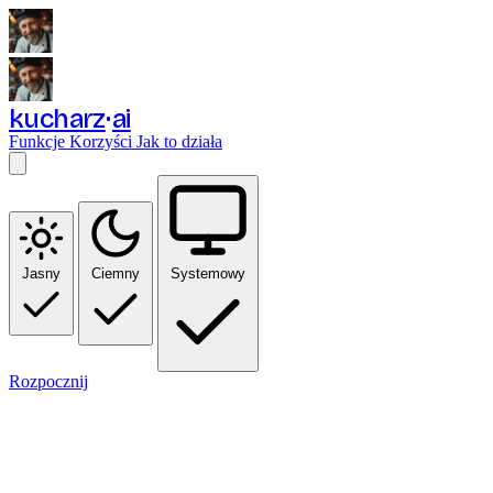
kucharz
ai
Funkcje
Korzyści
Jak to działa
Jasny
Ciemny
Systemowy
Rozpocznij