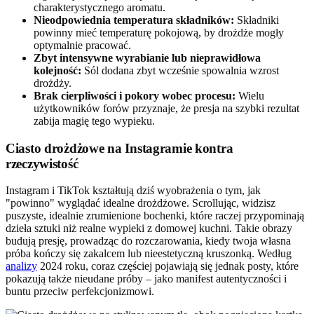
charakterystycznego aromatu.
Nieodpowiednia temperatura składników:
Składniki
powinny mieć temperaturę pokojową, by drożdże mogły
optymalnie pracować.
Zbyt intensywne wyrabianie lub nieprawidłowa
kolejność:
Sól dodana zbyt wcześnie spowalnia wzrost
drożdży.
Brak cierpliwości i pokory wobec procesu:
Wielu
użytkowników forów przyznaje, że presja na szybki rezultat
zabija magię tego wypieku.
Ciasto drożdżowe na Instagramie kontra
rzeczywistość
Instagram i TikTok kształtują dziś wyobrażenia o tym, jak
"powinno" wyglądać idealne drożdżowe. Scrollując, widzisz
puszyste, idealnie zrumienione bochenki, które raczej przypominają
dzieła sztuki niż realne wypieki z domowej kuchni. Takie obrazy
budują presję, prowadząc do rozczarowania, kiedy twoja własna
próba kończy się zakalcem lub nieestetyczną kruszonką. Według
analizy
2024 roku, coraz częściej pojawiają się jednak posty, które
pokazują także nieudane próby – jako manifest autentyczności i
buntu przeciw perfekcjonizmowi.