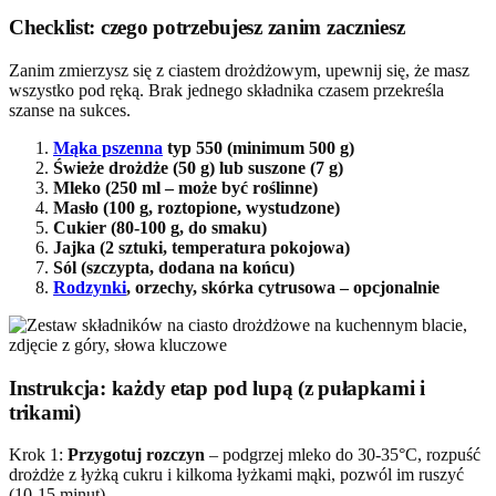
Checklist: czego potrzebujesz zanim zaczniesz
Zanim zmierzysz się z ciastem drożdżowym, upewnij się, że masz
wszystko pod ręką. Brak jednego składnika czasem przekreśla
szanse na sukces.
Mąka pszenna
typ 550 (minimum 500 g)
Świeże drożdże (50 g) lub suszone (7 g)
Mleko (250 ml – może być roślinne)
Masło (100 g, roztopione, wystudzone)
Cukier (80-100 g, do smaku)
Jajka (2 sztuki, temperatura pokojowa)
Sól (szczypta, dodana na końcu)
Rodzynki
, orzechy, skórka cytrusowa – opcjonalnie
Instrukcja: każdy etap pod lupą (z pułapkami i
trikami)
Krok 1:
Przygotuj rozczyn
– podgrzej mleko do 30-35°C, rozpuść
drożdże z łyżką cukru i kilkoma łyżkami mąki, pozwól im ruszyć
(10-15 minut).