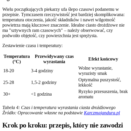
Wielu początkujących piekarzy ufa ślepo czasowi podanemu w
przepisie. Tymczasem rzeczywistość jest bardziej skomplikowana:
temperatura otoczenia, jakość składników i nawet wilgotność
powietrza mają kluczowe znaczenie. Idealne ciasto drożdżowe nie
ma "sztywnych ram czasowych" – należy obserwować, czy
podwoiło objętość, czy powierzchnia jest sprężysta.
Zestawienie czasu i temperatury:
Temperatura
Przewidywany czas
Efekt końcowy
(°C)
wyrastania
Wolne wyrastanie,
18-20
3-4 godziny
wyrazisty smak
Optymalna puszystość,
25-28
1,5-2 godziny
lekkość
Ryzyko przesuszenia, brak
30+
<1 godzina
aromatu
Tabela 4: Czas i temperatura wyrastania ciasta drożdżowego
Źródło: Opracowanie własne na podstawie
Karczmajandura.pl
Krok po kroku: przepis, który nie zawodzi