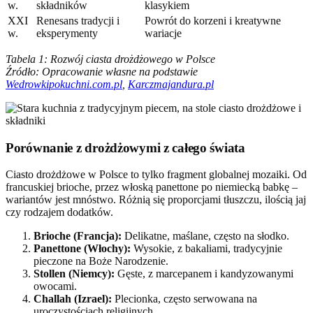
w.
składników
klasykiem
XXI
Renesans tradycji i
Powrót do korzeni i kreatywne
w.
eksperymenty
wariacje
Tabela 1: Rozwój ciasta drożdżowego w Polsce
Źródło: Opracowanie własne na podstawie
Wedrowkipokuchni.com.pl
,
Karczmajandura.pl
Porównanie z drożdżowymi z całego świata
Ciasto drożdżowe w Polsce to tylko fragment globalnej mozaiki. Od
francuskiej brioche, przez włoską panettone po niemiecką babkę –
wariantów jest mnóstwo. Różnią się proporcjami tłuszczu, ilością jaj
czy rodzajem dodatków.
Brioche (Francja):
Delikatne, maślane, często na słodko.
Panettone (Włochy):
Wysokie, z bakaliami, tradycyjnie
pieczone na Boże Narodzenie.
Stollen (Niemcy):
Gęste, z marcepanem i kandyzowanymi
owocami.
Challah (Izrael):
Plecionka, często serwowana na
uroczystościach religijnych.