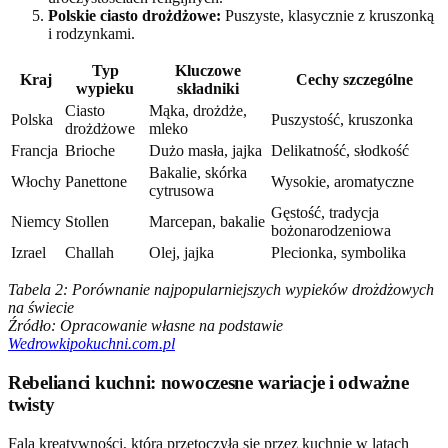
Polskie ciasto drożdżowe:
Puszyste, klasycznie z kruszonką
i rodzynkami.
Typ
Kluczowe
Kraj
Cechy szczególne
wypieku
składniki
Ciasto
Mąka, drożdże,
Polska
Puszystość, kruszonka
drożdżowe
mleko
Francja
Brioche
Dużo masła, jajka
Delikatność, słodkość
Bakalie, skórka
Włochy
Panettone
Wysokie, aromatyczne
cytrusowa
Gęstość, tradycja
Niemcy
Stollen
Marcepan, bakalie
bożonarodzeniowa
Izrael
Challah
Olej, jajka
Plecionka, symbolika
Tabela 2: Porównanie najpopularniejszych wypieków drożdżowych
na świecie
Źródło: Opracowanie własne na podstawie
Wedrowkipokuchni.com.pl
Rebelianci kuchni: nowoczesne wariacje i odważne
twisty
Fala kreatywności, która przetoczyła się przez kuchnie w latach