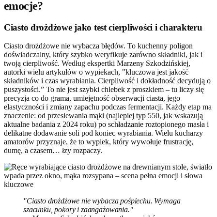
emocje?
Ciasto drożdżowe jako test cierpliwości i charakteru
Ciasto drożdżowe nie wybacza błędów. To kuchenny poligon
doświadczalny, który szybko weryfikuje zarówno składniki, jak i
twoją cierpliwość. Według ekspertki Marzeny Szkodzińskiej,
autorki wielu artykułów o wypiekach, "kluczowa jest jakość
składników i czas wyrabiania. Cierpliwość i dokładność decydują o
puszystości.” To nie jest szybki chlebek z proszkiem – tu liczy się
precyzja co do grama, umiejętność obserwacji ciasta, jego
elastyczności i zmiany zapachu podczas fermentacji. Każdy etap ma
znaczenie: od przesiewania mąki (najlepiej typ 550, jak wskazują
aktualne badania z 2024 roku) po schładzanie roztopionego masła i
delikatne dodawanie soli pod koniec wyrabiania. Wielu kucharzy
amatorów przyznaje, że to wypiek, który wywołuje frustrację,
dumę, a czasem… łzy rozpaczy.
"Ciasto drożdżowe nie wybacza pośpiechu. Wymaga
szacunku, pokory i zaangażowania."