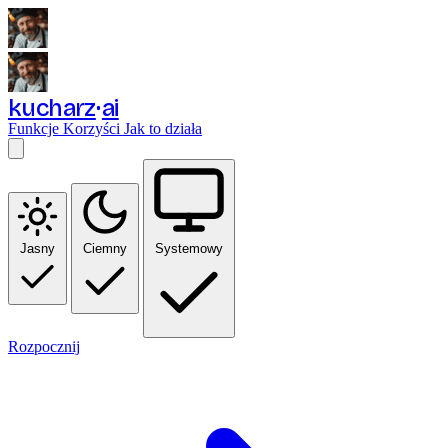
kucharz
ai
Funkcje
Korzyści
Jak to działa
Jasny
Ciemny
Systemowy
Rozpocznij