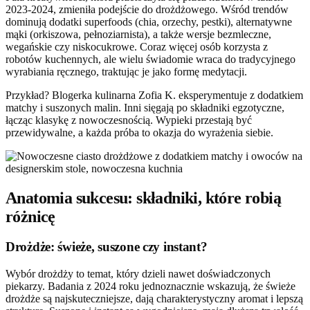
2023-2024, zmieniła podejście do drożdżowego. Wśród trendów
dominują dodatki superfoods (chia, orzechy, pestki), alternatywne
mąki (orkiszowa, pełnoziarnista), a także wersje bezmleczne,
wegańskie czy niskocukrowe. Coraz więcej osób korzysta z
robotów kuchennych, ale wielu świadomie wraca do tradycyjnego
wyrabiania ręcznego, traktując je jako formę medytacji.
Przykład? Blogerka kulinarna Zofia K. eksperymentuje z dodatkiem
matchy i suszonych malin. Inni sięgają po składniki egzotyczne,
łącząc klasykę z nowoczesnością. Wypieki przestają być
przewidywalne, a każda próba to okazja do wyrażenia siebie.
Anatomia sukcesu: składniki, które robią
różnicę
Drożdże: świeże, suszone czy instant?
Wybór drożdży to temat, który dzieli nawet doświadczonych
piekarzy. Badania z 2024 roku jednoznacznie wskazują, że świeże
drożdże są najskuteczniejsze, dają charakterystyczny aromat i lepszą