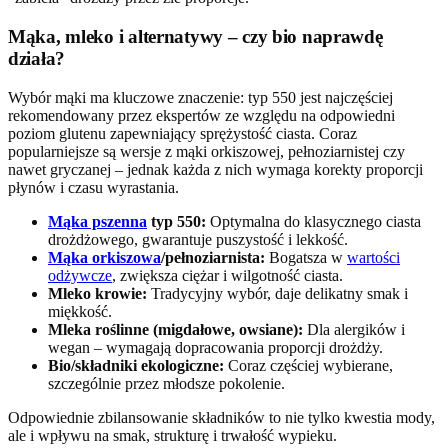
Mąka, mleko i alternatywy – czy bio naprawdę
działa?
Wybór mąki ma kluczowe znaczenie: typ 550 jest najczęściej
rekomendowany przez ekspertów ze względu na odpowiedni
poziom glutenu zapewniający sprężystość ciasta. Coraz
popularniejsze są wersje z mąki orkiszowej, pełnoziarnistej czy
nawet gryczanej – jednak każda z nich wymaga korekty proporcji
płynów i czasu wyrastania.
Mąka pszenna
typ 550:
Optymalna do klasycznego ciasta
drożdżowego, gwarantuje puszystość i lekkość.
Mąka orkiszowa
/pełnoziarnista:
Bogatsza w
wartości
odżywcze
, zwiększa ciężar i wilgotność ciasta.
Mleko krowie:
Tradycyjny wybór, daje delikatny smak i
miękkość.
Mleka roślinne (migdałowe, owsiane):
Dla alergików i
wegan – wymagają dopracowania proporcji drożdży.
Bio/składniki ekologiczne:
Coraz częściej wybierane,
szczególnie przez młodsze pokolenie.
Odpowiednie zbilansowanie składników to nie tylko kwestia mody,
ale i wpływu na smak, strukturę i trwałość wypieku.