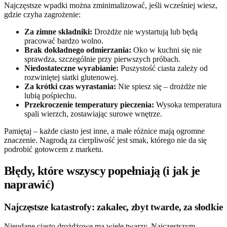
Najczęstsze wpadki można zminimalizować, jeśli wcześniej wiesz,
gdzie czyha zagrożenie:
Za zimne składniki:
Drożdże nie wystartują lub będą
pracować bardzo wolno.
Brak dokładnego odmierzania:
Oko w kuchni się nie
sprawdza, szczególnie przy pierwszych próbach.
Niedostateczne wyrabianie:
Puszystość ciasta zależy od
rozwiniętej siatki glutenowej.
Za krótki czas wyrastania:
Nie spiesz się – drożdże nie
lubią pośpiechu.
Przekroczenie temperatury pieczenia:
Wysoka temperatura
spali wierzch, zostawiając surowe wnętrze.
Pamiętaj – każde ciasto jest inne, a małe różnice mają ogromne
znaczenie. Nagrodą za cierpliwość jest smak, którego nie da się
podrobić gotowcem z marketu.
Błędy, które wszyscy popełniają (i jak je
naprawić)
Najczęstsze katastrofy: zakalec, zbyt twarde, za słodkie
Nieudane ciasto drożdżowe ma wiele twarzy. Najczęstszym