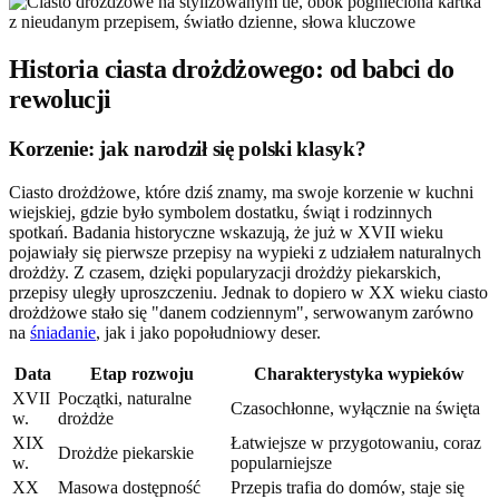
Historia ciasta drożdżowego: od babci do
rewolucji
Korzenie: jak narodził się polski klasyk?
Ciasto drożdżowe, które dziś znamy, ma swoje korzenie w kuchni
wiejskiej, gdzie było symbolem dostatku, świąt i rodzinnych
spotkań. Badania historyczne wskazują, że już w XVII wieku
pojawiały się pierwsze przepisy na wypieki z udziałem naturalnych
drożdży. Z czasem, dzięki popularyzacji drożdży piekarskich,
przepisy uległy uproszczeniu. Jednak to dopiero w XX wieku ciasto
drożdżowe stało się "danem codziennym", serwowanym zarówno
na
śniadanie
, jak i jako popołudniowy deser.
Data
Etap rozwoju
Charakterystyka wypieków
XVII
Początki, naturalne
Czasochłonne, wyłącznie na święta
w.
drożdże
XIX
Łatwiejsze w przygotowaniu, coraz
Drożdże piekarskie
w.
popularniejsze
XX
Masowa dostępność
Przepis trafia do domów, staje się