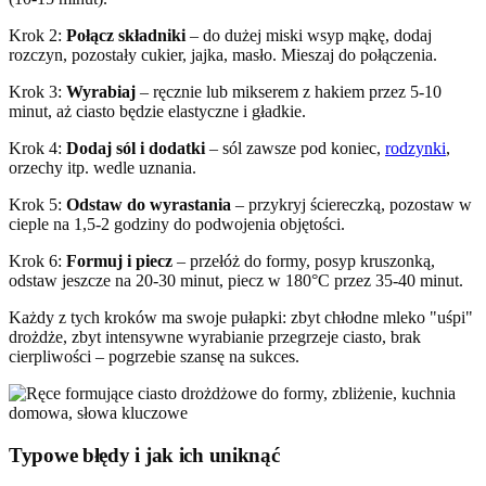
Krok 2:
Połącz składniki
– do dużej miski wsyp mąkę, dodaj
rozczyn, pozostały cukier, jajka, masło. Mieszaj do połączenia.
Krok 3:
Wyrabiaj
– ręcznie lub mikserem z hakiem przez 5-10
minut, aż ciasto będzie elastyczne i gładkie.
Krok 4:
Dodaj sól i dodatki
– sól zawsze pod koniec,
rodzynki
,
orzechy itp. wedle uznania.
Krok 5:
Odstaw do wyrastania
– przykryj ściereczką, pozostaw w
cieple na 1,5-2 godziny do podwojenia objętości.
Krok 6:
Formuj i piecz
– przełóż do formy, posyp kruszonką,
odstaw jeszcze na 20-30 minut, piecz w 180°C przez 35-40 minut.
Każdy z tych kroków ma swoje pułapki: zbyt chłodne mleko "uśpi"
drożdże, zbyt intensywne wyrabianie przegrzeje ciasto, brak
cierpliwości – pogrzebie szansę na sukces.
Typowe błędy i jak ich uniknąć