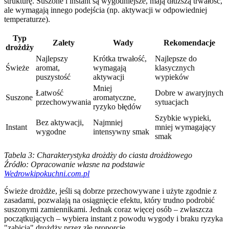
strukturę. Suszone i instant są wygodniejsze, mają dłuższą trwałość,
ale wymagają innego podejścia (np. aktywacji w odpowiedniej
temperaturze).
Typ
Zalety
Wady
Rekomendacje
drożdży
Najlepszy
Krótka trwałość,
Najlepsze do
Świeże
aromat,
wymagają
klasycznych
puszystość
aktywacji
wypieków
Mniej
Łatwość
Dobre w awaryjnych
Suszone
aromatyczne,
przechowywania
sytuacjach
ryzyko błędów
Szybkie wypieki,
Bez aktywacji,
Najmniej
Instant
mniej wymagający
wygodne
intensywny smak
smak
Tabela 3: Charakterystyka drożdży do ciasta drożdżowego
Źródło: Opracowanie własne na podstawie
Wedrowkipokuchni.com.pl
Świeże drożdże, jeśli są dobrze przechowywane i użyte zgodnie z
zasadami, pozwalają na osiągnięcie efektu, który trudno podrobić
suszonymi zamiennikami. Jednak coraz więcej osób – zwłaszcza
początkujących – wybiera instant z powodu wygody i braku ryzyka
"zabicia" drożdży przez złe proporcje.