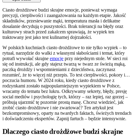
Ciasto drożdżowe budzi skrajne emocje, ponieważ wymaga
precyzji, cierpliwości i zaangażowania na każdym etapie. Jakość
składników, przesiewanie mąki, temperatura masła i delikatne
dosalanie decydują o puszystości. Brak tolerancji na błędy oraz
kulturowy strach przed zakalcem sprawiają, że wypiek ten
traktowany jest jako test kulinarnej dojrzałości.
W polskich kuchniach ciasto drożdżowe to nie tylko wypiek – to
rytuał, narzędzie do walki z własnymi słabościami i temat, który
potrafi wywołać skrajne
emocje
przy niejednym stole. W sieci roi
się od instrukcji, ale gdy stajesz twarzą w twarz ze świeżą mąką,
paczką drożdży i wspomnieniami z dzieciństwa, zaczynasz
rozumieć, że to więcej niż przepis. To test cierpliwości, pokory i…
poczucia humoru. W 2024 roku, kiedy ciasto drożdżowe z
rodzynkami zostało najpopularniejszym wypiekiem w Polsce,
wracamy do tematu bez lukru. Odkrywamy sekrety, błędy, presję
social mediów i psychologię tych, którzy – raz lepiej, raz gorzej –
próbują ujarzmić tę pozornie prostą masę. Chcesz wiedzieć, jak
zrobić ciasto drożdżowe i nie zwariować? Ten artykuł jest
bezkompromisowy, oparty na twardych faktach, świeżych trendach
i doświadczeniu ekspertów. Zapnij fartuch – będzie intensywnie.
Dlaczego ciasto drożdżowe budzi skrajne