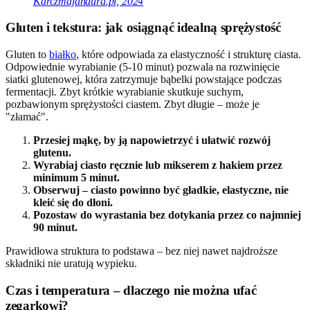
Karczmajandura.pl, 2024
Gluten i tekstura: jak osiągnąć idealną sprężystość
Gluten to
białko
, które odpowiada za elastyczność i strukturę ciasta.
Odpowiednie wyrabianie (5-10 minut) pozwala na rozwinięcie
siatki glutenowej, która zatrzymuje bąbelki powstające podczas
fermentacji. Zbyt krótkie wyrabianie skutkuje suchym,
pozbawionym sprężystości ciastem. Zbyt długie – może je
"złamać".
Przesiej mąkę, by ją napowietrzyć i ułatwić rozwój
glutenu.
Wyrabiaj ciasto ręcznie lub mikserem z hakiem przez
minimum 5 minut.
Obserwuj – ciasto powinno być gładkie, elastyczne, nie
kleić się do dłoni.
Pozostaw do wyrastania bez dotykania przez co najmniej
90 minut.
Prawidłowa struktura to podstawa – bez niej nawet najdroższe
składniki nie uratują wypieku.
Czas i temperatura – dlaczego nie można ufać
zegarkowi?