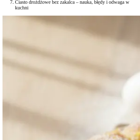
Ciasto drożdżowe bez zakalca – nauka, błędy i odwaga w
kuchni