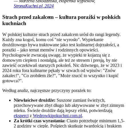
— Marzena Szkodzińska, ekspertka wypieków,
StronaKuchni.pl, 2024
Strach przed zakalcem – kultura porażki w polskich
kuchniach
W polskiej kulturze strach przed zakalcem urósł do rangi legendy.
Każdy zna kogoś, komu coś "nie wyrosło". Wypiekanie
drożdżowego bywa traktowane jako test kulinarnej dojrzałości, a
porażki – jako temat memów i rodzinnych opowieści.
Psychologowie zwracają uwagę, że wypieki te kojarzą się z
domowym ciepłem i nostalgią, ale też ze stresem i presją, by nie
zawieść oczekiwań starszych pokoleń. Nic dziwnego, że w 2023 i
2024 roku fora kulinarne pękały w szwach od wpisów: "Znów
zakalec!", "Co zrobiłem źle?", "Może rzucić to wszystko i kupić
gotowca?".
Według analiz, najczęstsze przyczyny porażek to:
Niewłaściwe drożdże:
Suszone zamiast świeżych,
przechowywane zbyt długo lub aktywowane w zbyt zimnym
mleku. Świeże drożdże dają lepszy efekt, potwierdzają
eksperci
z
Wedrowkipokuchni.com.pl
.
Za krótki czas wyrastania:
Ciasto potrzebuje minimum 1,5-
2 godziny w cieple. Pośpiech skutkuje twardością i brakiem