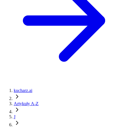
kucharz.ai
Artykuły A-Z
J