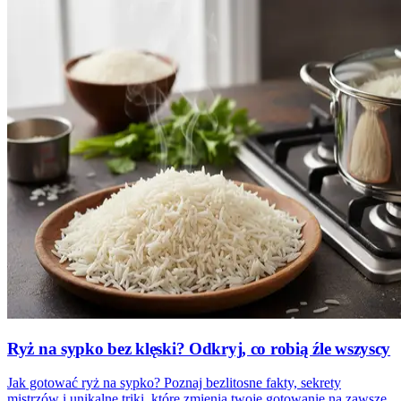
Ryż na sypko bez klęski? Odkryj, co robią źle wszyscy
Jak gotować ryż na sypko? Poznaj bezlitosne fakty, sekrety
mistrzów i unikalne triki, które zmienią twoje gotowanie na zawsze.