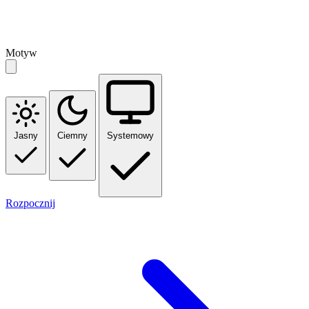
Motyw
Jasny
Ciemny
Systemowy
Rozpocznij