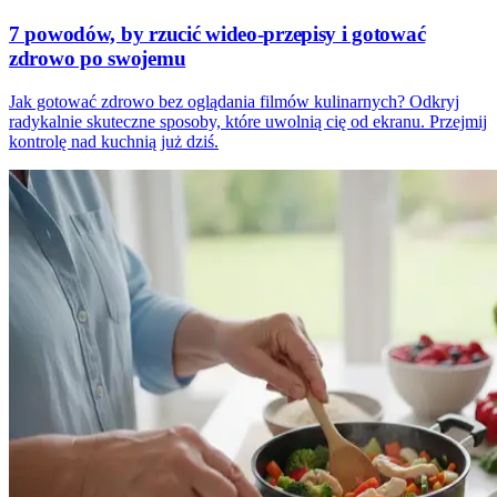
7 powodów, by rzucić wideo-przepisy i gotować
zdrowo po swojemu
Jak gotować zdrowo bez oglądania filmów kulinarnych? Odkryj
radykalnie skuteczne sposoby, które uwolnią cię od ekranu. Przejmij
kontrolę nad kuchnią już dziś.