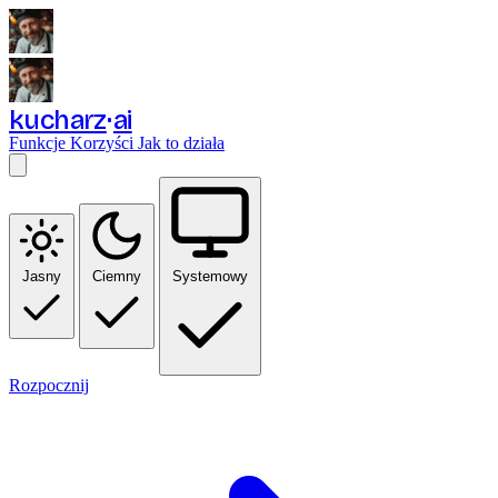
kucharz
ai
Funkcje
Korzyści
Jak to działa
Jasny
Ciemny
Systemowy
Rozpocznij