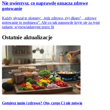
Nie uwierzysz, co naprawdę oznacza zdrowe
gotowanie
Każdy słyszał te slogany: „jedz zdrowo, żyj długo”, „zdrowe
gotowanie to podstawa”. Ale co tak naprawdę kryje się za tymi
radami, wypowiadanymi przez fit
Ostatnie aktualizacje
Gotujesz tanio i zdrowo? Oto, czego Ci nie mówią