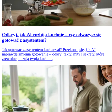
Odkryj, jak AI rozbija kuchnię – czy odważysz się
gotować z asystentem?
Jak gotować z asystentem kucharz.ai? Przekonaj się, jak AI
naprawdę zmienia gotowanie – odkryj fakty, mity i sekrety, które
zrewolucjonizują twoją kuchnię.