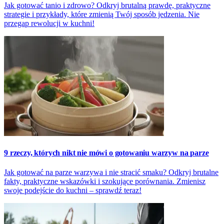
Jak gotować tanio i zdrowo? Odkryj brutalną prawdę, praktyczne
strategie i przykłady, które zmienią Twój sposób jedzenia. Nie
przegap rewolucji w kuchni!
9 rzeczy, których nikt nie mówi o gotowaniu warzyw na parze
Jak gotować na parze warzywa i nie stracić smaku? Odkryj brutalne
fakty, praktyczne wskazówki i szokujące porównania. Zmienisz
swoje podejście do kuchni – sprawdź teraz!