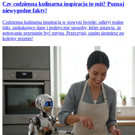
Czy codzienna kulinarna inspiracja to mit? Poznaj
niewygodne fakty!
Codzienna kulinarna inspiracja w nowym świetle: odkryj realne
triki, zaskakujące dane i praktyczne sposoby, które sprawią, że
gotowanie przestanie być rutyną. Przeczytaj, zanim sięgniesz po
kolejny przepis!