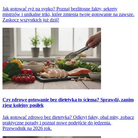
Jak gotować ryż na sypko? Poznaj bezlitosne fakty, sekrety
mistrzów i unikalne triki, które zmienią twoje gotowanie na zawsze.
Zaskocz wszystkich już dziś!
Czy zdrowe gotowanie bez dietetyka to ściema? Sprawdź, zanim
zjesz kolejny posiłek
Jak gotować zdrowo bez dietetyka? Odkryj fakty, obal mity, zobacz
praktyczne porady i poznaj nowe podejście do jedzenia.
Przewodnik na 2026 rok.