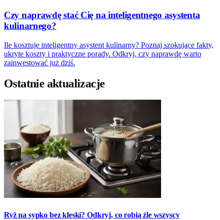
Czy naprawdę stać Cię na inteligentnego asystenta
kulinarnego?
Ile kosztuje inteligentny asystent kulinarny? Poznaj szokujące fakty,
ukryte koszty i praktyczne porady. Odkryj, czy naprawdę warto
zainwestować już dziś.
Ostatnie aktualizacje
Ryż na sypko bez klęski? Odkryj, co robią źle wszyscy