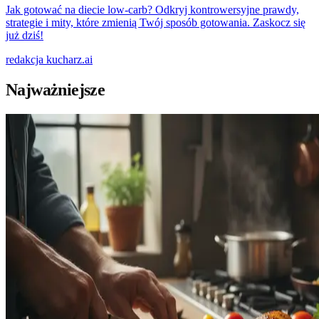
Jak gotować na diecie low-carb? Odkryj kontrowersyjne prawdy,
strategie i mity, które zmienią Twój sposób gotowania. Zaskocz się
już dziś!
redakcja
kucharz.ai
Najważniejsze