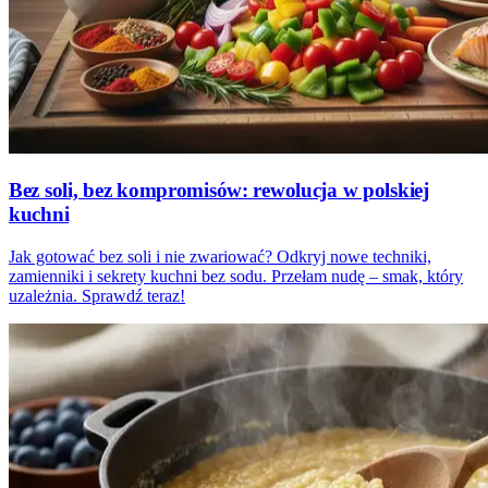
Bez soli, bez kompromisów: rewolucja w polskiej
kuchni
Jak gotować bez soli i nie zwariować? Odkryj nowe techniki,
zamienniki i sekrety kuchni bez sodu. Przełam nudę – smak, który
uzależnia. Sprawdź teraz!