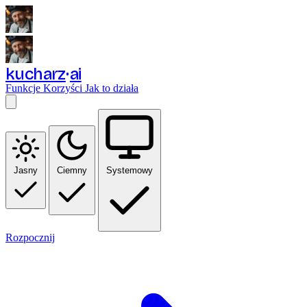
kucharz
ai
Funkcje
Korzyści
Jak to działa
Jasny
Ciemny
Systemowy
Rozpocznij