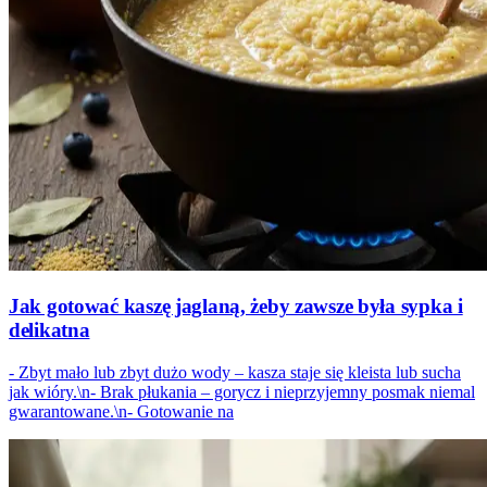
Jak gotować kaszę jaglaną, żeby zawsze była sypka i
delikatna
- Zbyt mało lub zbyt dużo wody – kasza staje się kleista lub sucha
jak wióry.\n- Brak płukania – gorycz i nieprzyjemny posmak niemal
gwarantowane.\n- Gotowanie na