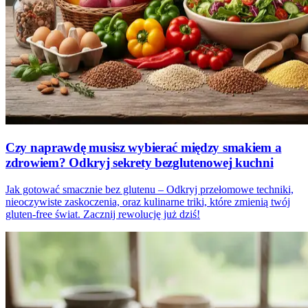
Czy naprawdę musisz wybierać między smakiem a
zdrowiem? Odkryj sekrety bezglutenowej kuchni
Jak gotować smacznie bez glutenu – Odkryj przełomowe techniki,
nieoczywiste zaskoczenia, oraz kulinarne triki, które zmienią twój
gluten-free świat. Zacznij rewolucję już dziś!