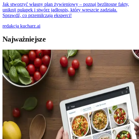
Jak stworzyć własny plan żywieniowy – poznaj bezlitosne fakty,
uniknij pułapek i stwórz jadłospis, który wreszcie zadziała.
Sprawdź, co przemilczają eksperci!
redakcja
kucharz.ai
Najważniejsze