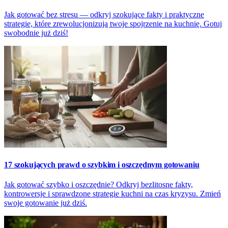
Jak gotować bez stresu — odkryj szokujące fakty i praktyczne
strategie, które zrewolucjonizują twoje spojrzenie na kuchnię. Gotuj
swobodnie już dziś!
17 szokujących prawd o szybkim i oszczędnym gotowaniu
Jak gotować szybko i oszczędnie? Odkryj bezlitosne fakty,
kontrowersje i sprawdzone strategie kuchni na czas kryzysu. Zmień
swoje gotowanie już dziś.