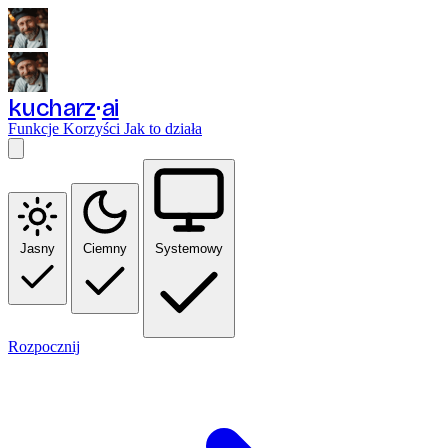
kucharz
ai
Funkcje
Korzyści
Jak to działa
Jasny
Ciemny
Systemowy
Rozpocznij