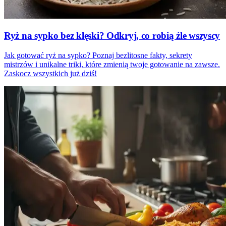
Ryż na sypko bez klęski? Odkryj, co robią źle wszyscy
Jak gotować ryż na sypko? Poznaj bezlitosne fakty, sekrety
mistrzów i unikalne triki, które zmienią twoje gotowanie na zawsze.
Zaskocz wszystkich już dziś!