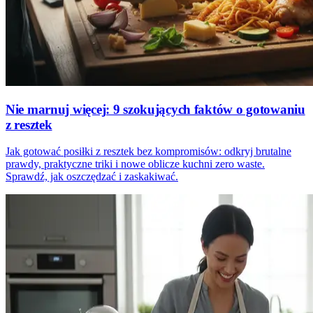
Nie marnuj więcej: 9 szokujących faktów o gotowaniu
z resztek
Jak gotować posiłki z resztek bez kompromisów: odkryj brutalne
prawdy, praktyczne triki i nowe oblicze kuchni zero waste.
Sprawdź, jak oszczędzać i zaskakiwać.