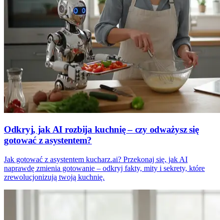
Odkryj, jak AI rozbija kuchnię – czy odważysz się
gotować z asystentem?
Jak gotować z asystentem kucharz.ai? Przekonaj się, jak AI
naprawdę zmienia gotowanie – odkryj fakty, mity i sekrety, które
zrewolucjonizują twoją kuchnię.