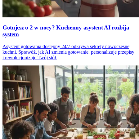
Gotujesz o 2 w nocy? Kuchenny asystent AI rozbija
system
Asystent gotowania dostępny 24/7 odkrywa sekrety nowoczesnej
kuchni. Sprawdź, jak AI zmienia gotowanie, personalizuje przepisy
i rewolucjonizuje Twój stół.