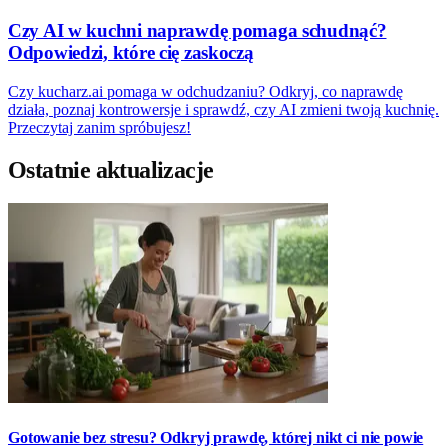
Czy AI w kuchni naprawdę pomaga schudnąć?
Odpowiedzi, które cię zaskoczą
Czy kucharz.ai pomaga w odchudzaniu? Odkryj, co naprawdę
działa, poznaj kontrowersje i sprawdź, czy AI zmieni twoją kuchnię.
Przeczytaj zanim spróbujesz!
Ostatnie aktualizacje
Gotowanie bez stresu? Odkryj prawdę, której nikt ci nie powie