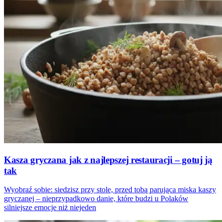
Kasza gryczana jak z najlepszej restauracji – gotuj ją
tak
Wyobraź sobie: siedzisz przy stole, przed tobą parująca miska kaszy
gryczanej – nieprzypadkowo danie, które budzi u Polaków
silniejsze emocje niż niejeden