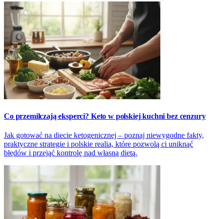
Co przemilczają eksperci? Keto w polskiej kuchni bez cenzury
Jak gotować na diecie ketogenicznej – poznaj niewygodne fakty,
praktyczne strategie i polskie realia, które pozwolą ci uniknąć
błędów i przejąć kontrolę nad własną dietą.