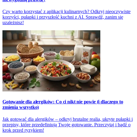
Czy warto korzystać z aplikacji kulinarnych? Odkryj nieoczywiste
korzyści, pułapki i przyszłość kuchni z AI. Sprawdź, zanim się
uzależnisz!
Gotowanie dla alergików: Co ci nikt nie powie (i dlaczego to
zmienia wszystko)
Jak gotować dla alergików – odkryj brutalne realia, ukryte pułapki i
przepisy, które przedefiniują Twoje gotowanie. Przeczytaj i bądź o
krok przed ryzykiem!