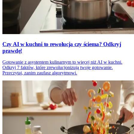
Czy AI w kuchni to rewolucja czy ściema? Odkryj
prawdę!
Gotowanie z asystentem kulinarnym to więcej niż AI w kuchni.
Odkryj 7 faktów, które zrewolucjonizują twoje gotowanie.
Przeczytaj, zanim zaufasz algorytmowi.