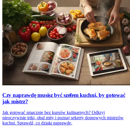
Czy naprawdę musisz być szefem kuchni, by gotować
jak mistrz?
Jak gotować smacznie bez kursów kulinarnych? Odkryj
nieoczywiste triki, obal mity i poznaj sekrety domowych mistrzów
kuchni. Sprawdź, co działa naprawdę.