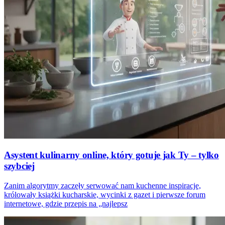
Asystent kulinarny online, który gotuje jak Ty – tylko
szybciej
Zanim algorytmy zaczęły serwować nam kuchenne inspiracje,
królowały książki kucharskie, wycinki z gazet i pierwsze forum
internetowe, gdzie przepis na „najlepsz