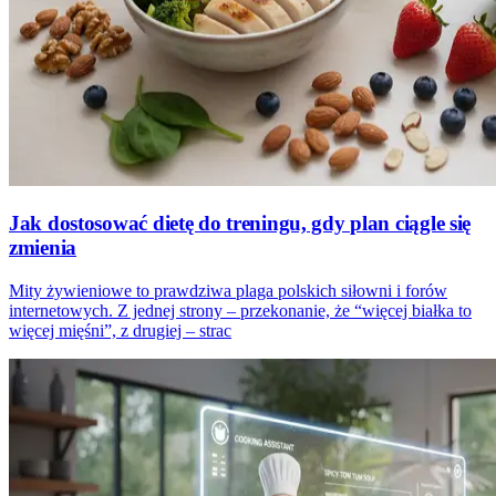
Jak dostosować dietę do treningu, gdy plan ciągle się
zmienia
Mity żywieniowe to prawdziwa plaga polskich siłowni i forów
internetowych. Z jednej strony – przekonanie, że “więcej białka to
więcej mięśni”, z drugiej – strac