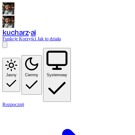
kucharz
ai
Funkcje
Korzyści
Jak to działa
Jasny
Ciemny
Systemowy
Rozpocznij