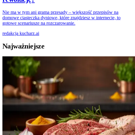
Nie ma w tym ani grama przesady – większość przepisów na
domowe ciasteczka dyniowe, które znajdziesz w internecie, to
gotowe scenariusze na rozczarowanie.
redakcja
kucharz.ai
Najważniejsze