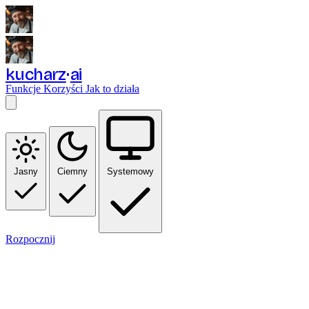
kucharz
ai
Funkcje
Korzyści
Jak to działa
Jasny
Ciemny
Systemowy
Rozpocznij