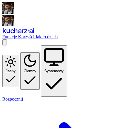
kucharz
ai
Funkcje
Korzyści
Jak to działa
Jasny
Ciemny
Systemowy
Rozpocznij