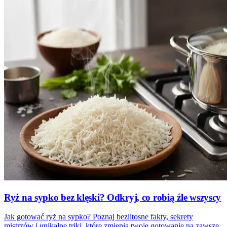
Ryż na sypko bez klęski? Odkryj, co robią źle wszyscy
Jak gotować ryż na sypko? Poznaj bezlitosne fakty, sekrety
mistrzów i unikalne triki, które zmienią twoje gotowanie na zawsze.