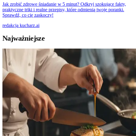
Jak zrobić zdrowe śniadanie w 5 minut? Odkryj szokujące fakty,
praktyczne triki i realne przepisy, które odmienią twoje poranki.
Sprawdź, co cię zaskoczy!
redakcja
kucharz.ai
Najważniejsze