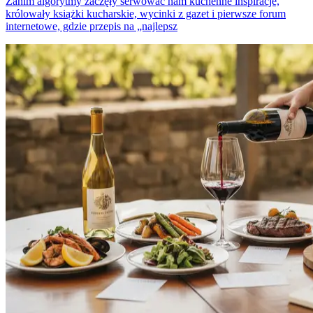
Zanim algorytmy zaczęły serwować nam kuchenne inspiracje,
królowały książki kucharskie, wycinki z gazet i pierwsze forum
internetowe, gdzie przepis na „najlepsz