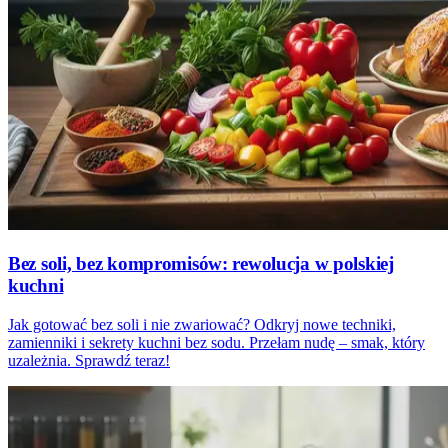
Bez soli, bez kompromisów: rewolucja w polskiej
kuchni
Jak gotować bez soli i nie zwariować? Odkryj nowe techniki,
zamienniki i sekrety kuchni bez sodu. Przełam nudę – smak, który
uzależnia. Sprawdź teraz!