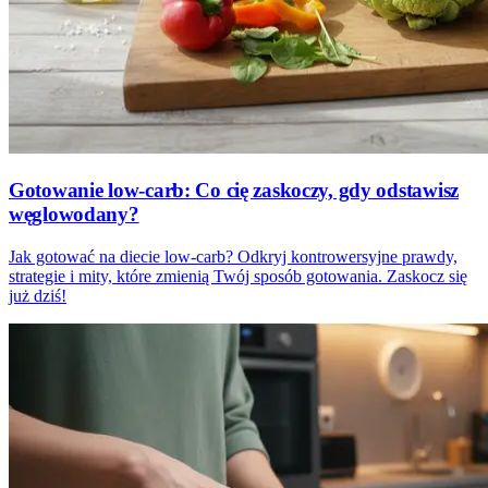
Gotowanie low-carb: Co cię zaskoczy, gdy odstawisz
węglowodany?
Jak gotować na diecie low-carb? Odkryj kontrowersyjne prawdy,
strategie i mity, które zmienią Twój sposób gotowania. Zaskocz się
już dziś!