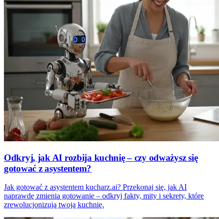
Odkryj, jak AI rozbija kuchnię – czy odważysz się
gotować z asystentem?
Jak gotować z asystentem kucharz.ai? Przekonaj się, jak AI
naprawdę zmienia gotowanie – odkryj fakty, mity i sekrety, które
zrewolucjonizują twoją kuchnię.