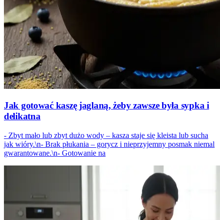
Jak gotować kaszę jaglaną, żeby zawsze była sypka i
delikatna
- Zbyt mało lub zbyt dużo wody – kasza staje się kleista lub sucha
jak wióry.\n- Brak płukania – gorycz i nieprzyjemny posmak niemal
gwarantowane.\n- Gotowanie na