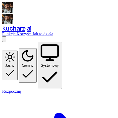
kucharz
ai
Funkcje
Korzyści
Jak to działa
Jasny
Ciemny
Systemowy
Rozpocznij