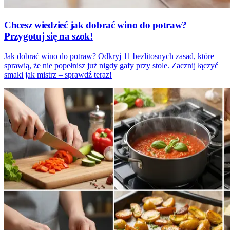
Chcesz wiedzieć jak dobrać wino do potraw?
Przygotuj się na szok!
Jak dobrać wino do potraw? Odkryj 11 bezlitosnych zasad, które
sprawią, że nie popełnisz już nigdy gafy przy stole. Zacznij łączyć
smaki jak mistrz – sprawdź teraz!